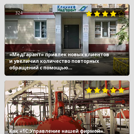
324
«МедГарант» привлек новых клиентов
и увеличил количество повторных
обращений с помощью
«1С:Медицина.Поликлиника»
938
Как «1С:Управление нашей фирмой»