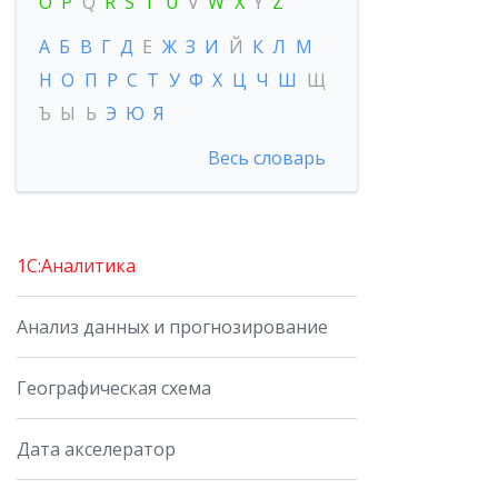
O
P
Q
R
S
T
U
V
W
X
Y
Z
А
Б
В
Г
Д
Е
Ж
З
И
Й
К
Л
М
Н
О
П
Р
С
Т
У
Ф
Х
Ц
Ч
Ш
Щ
Ъ
Ы
Ь
Э
Ю
Я
Весь словарь
1С:Аналитика
Анализ данных и прогнозирование
Географическая схема
Дата акселератор