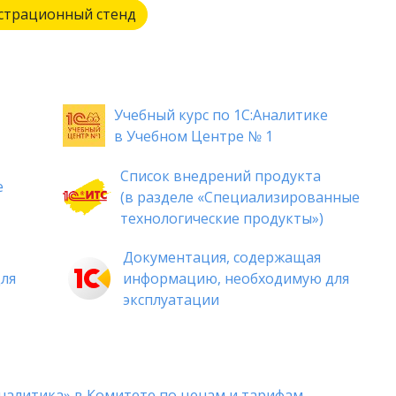
страционный стенд
Учебный курс по 1С:Аналитике
в Учебном Центре № 1
Список внедрений продукта
е
(в разделе «Специализированные
технологические продукты»)
Документация, содержащая
ля
информацию, необходимую для
эксплуатации
Аналитика» в Комитете по ценам и тарифам