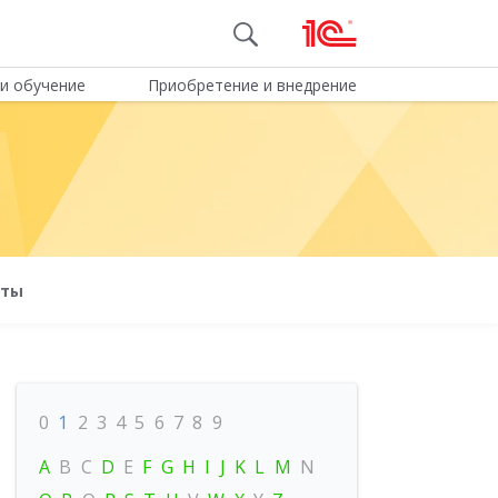
и обучение
Приобретение и внедрение
оты
0
1
2
3
4
5
6
7
8
9
A
B
C
D
E
F
G
H
I
J
K
L
M
N