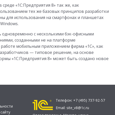
среде «1С:Предприятия 8» так же, как
пользованием тех же базовых принципов разработки
ны для использования на смартфонах и планшетах
 Windows.
 одновременно с несколькими бэк-офисными
ениями, созданными не на платформе
 к работе мобильным приложением фирма «1С», как
разработчиков — типовое решение, на основе
ормы «1С:Предприятия 8» может быть создано новое
Телефон:
+7 (495) 737-92-57
льности
Email:
site_v8@1c.ru
 сайту