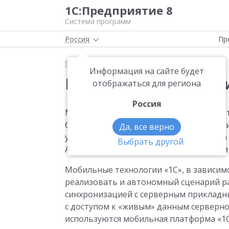
1С:Предприятие 8
Система программ
Россия
Пр
Главная
Мобильные технологии «1С»
Информация на сайте будет
Мобильные технолог
отображаться для региона
Россия
Мобильные технологии «1С» открывают
бизнес-процессов и повышения эффекти
Да, все верно
устройств. Работа с продуктами «1С» 
Выбрать другой
Android, iOS, Windows удобна, надежна и
Мобильные технологии «1С», в зависим
реализовать и автономный сценарий р
синхронизацией с серверным прикладн
с доступом к «живым» данным серверно
используются мобильная платформа «1С