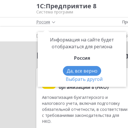
1С:Предприятие 8
Система программ
Россия
Пр
Главная
Все программы 1с
Некоммерческие о
Информация на сайте будет
отображаться для региона
Некоммерческие орг
Россия
Да, все верно
1С:Бухгалтерия
Выбрать другой
некоммерческой
организации 8 (НКО)
Автоматизация бухгалтерского и
налогового учета, включая подготовку
обязательной отчетности, в соответствии
с требованиями законодательства для
НКО.