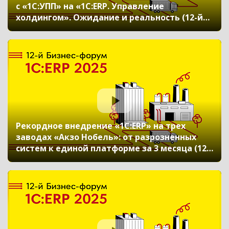
с «1С:УПП» на «1С:ERP. Управление
холдингом». Ожидание и реальность (12-й
Бизнес-форум 1С:ERP 20 ноября 2025 г., Камко
Алексей, ООО «Белебеевский молочный
комбинат»)
Рекордное внедрение «1С:ERP» на трех
заводах «Акзо Нобель»: от разрозненных
систем к единой платформе за 3 месяца (12-
й Бизнес-форум 1С:ERP 20 ноября 2025 г.,
Молотков Сергей, ООО «Акзо Нобель
Лакокраска»)