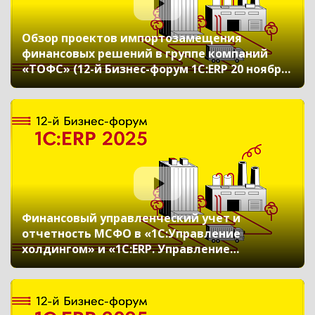
Обзор проектов импортозамещения
финансовых решений в группе компаний
«ТОФС» (12-й Бизнес-форум 1С:ERP 20 ноября
2025 г., Стружкова Юлия, АО «Технологии
ОФС»)
Финансовый управленческий учет и
отчетность МСФО в «1С:Управление
холдингом» и «1С:ERP. Управление
холдингом»: универсальная трансляция,
учет внеоборотных активов, оборотного
капитала, финансовых инструментов, Smart
close и консолидации отчетности