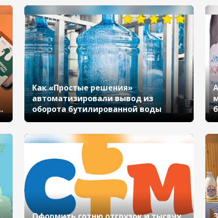
д
1735
Как «Простые решения»
А
автоматизировали вывод из
м
оборота бутилированной воды
б
с
3529
Оформить сотню отгрузок и тысячу
З