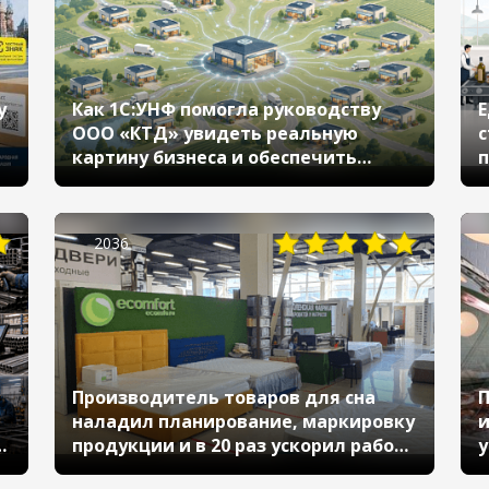
у
Как 1С:УНФ помогла руководству
Е
ООО «КТД» увидеть реальную
с
картину бизнеса и обеспечить
п
соответствие требованиям
т
Честного ЗНАКа и ЕГАИС
2036
Производитель товаров для сна
П
наладил планирование, маркировку
и
й
продукции и в 20 раз ускорил работу
у
с маркетплейсами с помощью «1С»
з