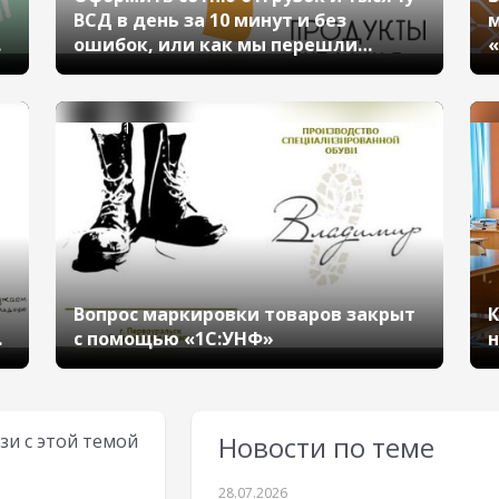
ВСД в день за 10 минут и без
м
ошибок, или как мы перешли
«
с «1С:Торговля и Склад 7.7»
на «1С:Управление нашей
фирмой 8»
2491
Вопрос маркировки товаров закрыт
К
с помощью «1С:УНФ»
н
зи с этой темой
Новости по теме
28.07.2026