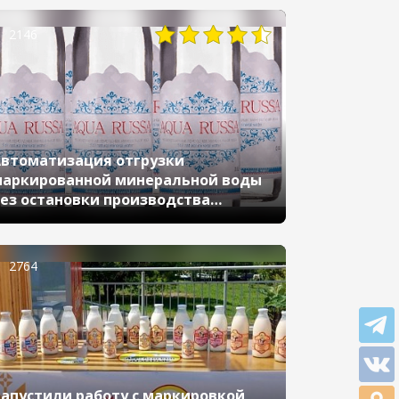
оработки рабочих мест в «1С»
2146
втоматизация отгрузки
аркированной минеральной воды
ез остановки производства
 помощью «1С:Управление нашей
фирмы»
2764
апустили работу с маркировкой