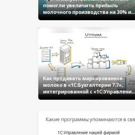
помогли увеличить прибыль
молочного производства на 30% и
запустить маркировку
3239
Как продавать маркированное
молоко в «1С:Бухгалтерии 7.7»,
интегрированной с «1С:Управление
нашей фирмой»
Какие программы упоминаются в свя
1С:Управление нашей фирмой