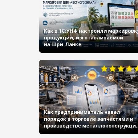
Как в 1С:УНФ настроили маркировк
продукции, изготавливаемой
на Шри-Ланке
473
Как предприниматель навел
порядок в торговле запчастями и
производстве металлоконструкци
с помощью 1С:УНФ