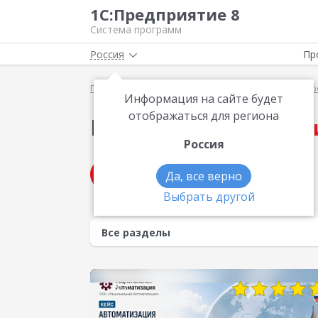
1С:Предприятие 8
Система программ
Россия
Пр
Главная
Методические материалы
Кейсы по п
Информация на сайте будет
отображаться для региона
Кейсы по теме
Марк
Россия
Получить консультацию
Да, все верно
Выбрать другой
87