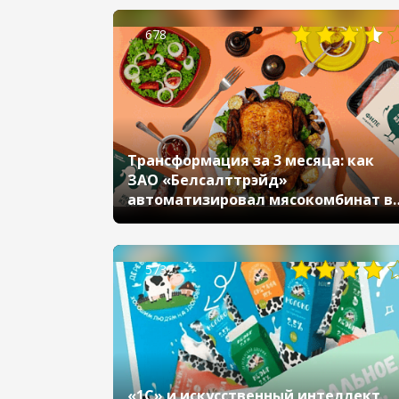
678
Трансформация за 3 месяца: как
ЗАО «Белсалттрэйд»
автоматизировал мясокомбинат в
рекордно сжатые сроки
5732
«1С» и искусственный интеллект