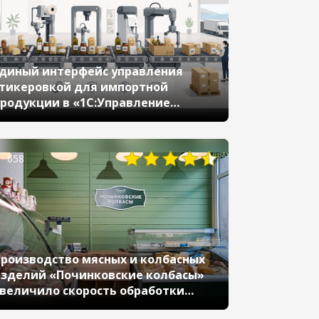
диный интерфейс управления
тикеровкой для импортной
родукции в «1С:Управление
орговлей»
658
роизводство мясных и колбасных
зделий «Починковские колбасы»
величило скорость обработки
аказов на 40% с помощью