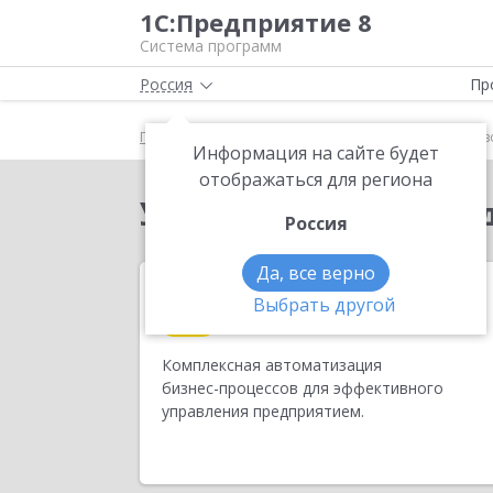
1С:Предприятие 8
Система программ
Россия
Пр
Главная
Все программы 1с
Управление произв
Информация на сайте будет
отображаться для региона
Управление произво
Россия
Да, все верно
1С:ERP Управление
Выбрать другой
предприятием
Комплексная автоматизация
бизнес-процессов
для эффективного
управления предприятием.