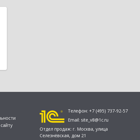
Телефон:
+7 (495) 737-92-57
льности
Email:
site_v8@1c.ru
 сайту
Отдел продаж:
г. Москва
,
улица
Селезнёвская, дом 21