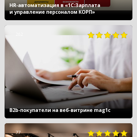
HR-автоматизация в «1С:Зарплата
и управление персоналом КОРП»
262
B2b-покупатели на веб-витрине mag1c
77