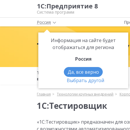
1С:Предприятие 8
Система программ
Россия
Пр
Информация на сайте будет
Технологии кр
отображаться для региона
Россия
Да, все верно
Технологии крупных
Бета-
внедрений
тестирование
Выбрать другой
Главная
Технологии крупных внедрений
Корпо
1С:Тестировщик
«1С:Тестировщик» предназначен для о
с возможностями автоматизированного