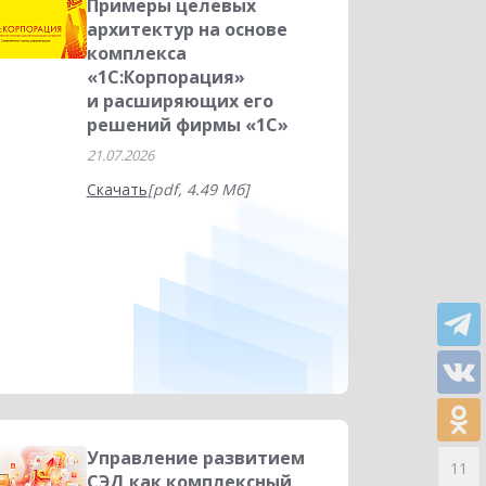
Примеры целевых
архитектур на основе
комплекса
«1С:Корпорация»
и расширяющих его
решений фирмы «1С»
21.07.2026
Скачать
[pdf, 4.49 Мб]
Управление развитием
11
СЭД как комплексный