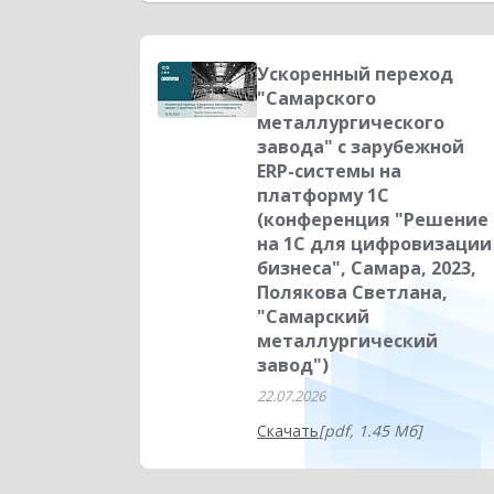
Торговым компаниям
Сфера услуг
К
Склад
Повышение эффективности бизн
Ускоренный переход
"Самарского
Управленческий учет
Отраслевые реш
металлургического
завода" c зарубежной
Проектные решения
Производство
ERP-системы на
платформу 1С
(конференция "Решение
на 1С для цифровизации
бизнеса", Самара, 2023,
Полякова Светлана,
"Самарский
металлургический
завод")
22.07.2026
Скачать
[pdf, 1.45 Мб]