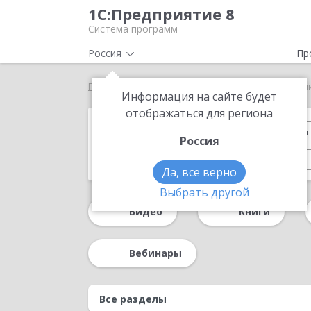
1С:Предприятие 8
Система программ
Россия
Пр
Главная
Методические материалы
Презентаци
Информация на сайте будет
отображаться для региона
Обзор возможностей
Конференция 
Россия
Управление производством
1С-ЭДО
Да, все верно
День Документооборота 2024
Партне
Выбрать другой
Видео
Книги
Регламентированный учет
Казначейст
Форум пользователей ДО 2020
Форум по
Вебинары
Процессы и согласование в «1С:УХ»
Для 
Система управления предприятием
Упр