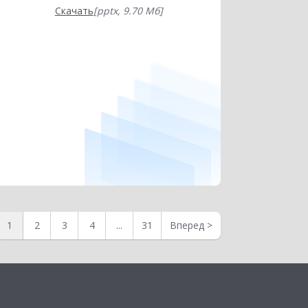
Скачать
[pptx, 9.70 Мб]
1
2
3
4
...
31
Вперед
>