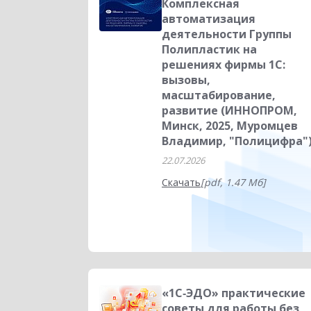
Комплексная
автоматизация
деятельности Группы
Полипластик на
решениях фирмы 1С:
вызовы,
масштабирование,
развитие (ИННОПРОМ,
Минск, 2025, Муромцев
Владимир, "Полицифра"
22.07.2026
Скачать
[pdf, 1.47 Мб]
«1С‑ЭДО» практические
советы для работы без