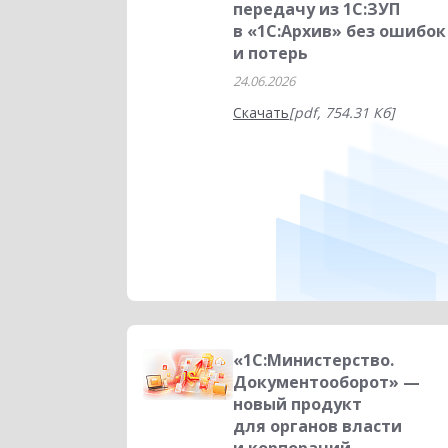
передачу из 1С:ЗУП
в «1С:Архив» без ошибок
и потерь
24.06.2026
Скачать
[pdf, 754.31 Кб]
«1С:Министерство.
Документооборот» —
новый продукт
для органов власти