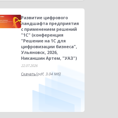
ние финансами
Управление запасами
Управленческая отчетность
Развитие цифрового
ландшафта предприятия
HORECA
Дистанционное обучение
с применением решений
"1С" (конференция
"Решение на 1С для
цифровизации бизнеса",
Ульяновск, 2026,
Никаншин Артем, "УАЗ")
22.07.2026
Скачать
[pdf, 3.04 Мб]