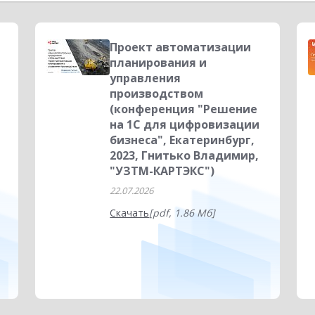
ратко о главном
Для бухгалтера
Планирование
Управле
еса
Платформа 1С:Предприятие 8
Антикризисные решения
Проект автоматизации
планирования и
ения
Отчетность
Автоматизация бизнеса
Интеграция
управления
производством
Мебельная промышленность
1С:Документооборот ПРОФ 3.0
(конференция "Решение
на 1С для цифровизации
бизнеса", Екатеринбург,
2023, Гнитько Владимир,
"УЗТМ-КАРТЭКС")
22.07.2026
Скачать
[pdf, 1.86 Мб]