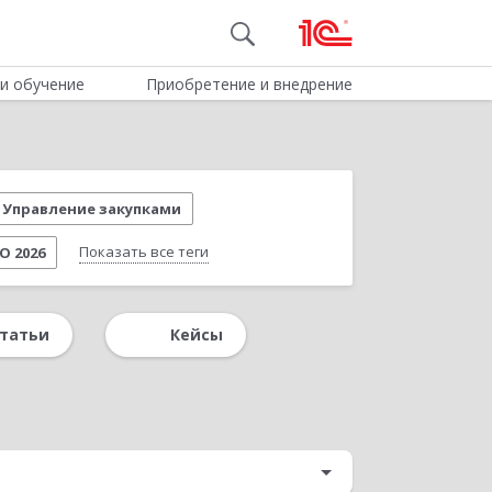
и обучение
Приобретение и внедрение
Управление закупками
Показать все теги
О 2026
нии
Удаленная работа
Вебинар 1С
татьи
Кейсы
й документооборот
Доклады клиентов
жами
Новое в редакции 3.3
й учет
Пищевая промышленность
ERP
Управление складом
Налоги