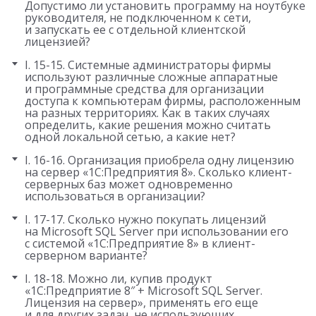
Допустимо ли установить программу на ноутбуке
руководителя, не подключенном к сети,
и запускать ее с отдельной клиентской
лицензией?
I. 15-15. Системные администраторы фирмы
используют различные сложные аппаратные
и программные средства для организации
доступа к компьютерам фирмы, расположенным
на разных территориях. Как в таких случаях
определить, какие решения можно считать
одной локальной сетью, а какие нет?
I. 16-16. Организация приобрела одну лицензию
на сервер «1С:Предприятия 8». Сколько клиент-
серверных баз может одновременно
использоваться в организации?
I. 17-17. Сколько нужно покупать лицензий
на Microsoft SQL Server при использовании его
с системой «1С:Предприятие 8» в клиент-
серверном варианте?
I. 18-18. Можно ли, купив продукт
«1С:Предприятие 8″ + Microsoft SQL Server.
Лицензия на сервер», применять его еще
и для других задач, не использующих