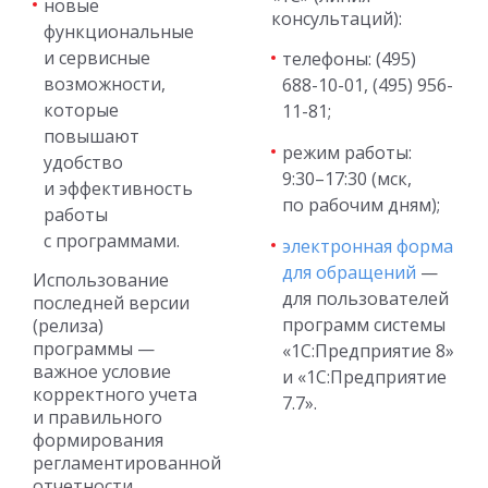
новые
консультаций):
функциональные
и сервисные
телефоны: (495)
возможности,
688-10-01, (495) 956-
которые
11-81;
повышают
режим работы:
удобство
9:30–17:30 (мск,
и эффективность
по рабочим дням);
работы
с программами.
электронная форма
для обращений
—
Использование
для пользователей
последней версии
программ системы
(релиза)
программы —
«1С:Предприятие 8»
важное условие
и «1С:Предприятие
корректного учета
7.7».
и правильного
формирования
регламентированной
отчетности.