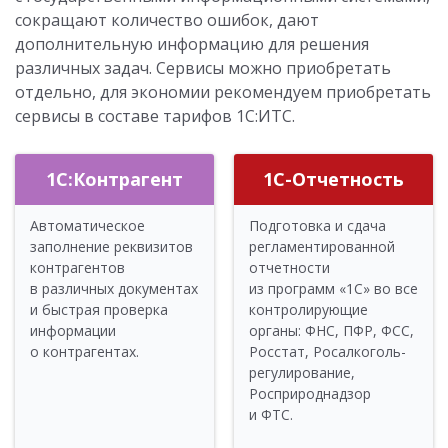
сокращают количество ошибок, дают
дополнительную информацию для решения
различных задач. Сервисы можно приобретать
отдельно, для экономии рекомендуем приобретать
сервисы в составе тарифов 1С:ИТС.
1С:Контрагент
1С-Отчетность
Автоматическое
Подготовка и сдача
заполнение реквизитов
регламентированной
контрагентов
отчетности
в различных документах
из программ «1С» во все
и быстрая проверка
контролирующие
информации
органы: ФНС, ПФР, ФСС,
о контрагентах.
Росстат, Рос­алко­голь­
ре­гу­ли­ро­ва­ние,
Росприроднадзор
и ФТС.