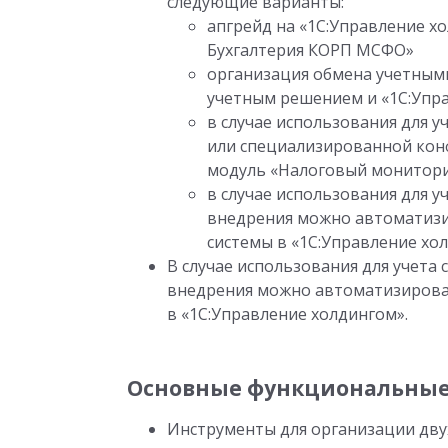
следующие варианты:
апгрейд на «1С:Управление х
Бухгалтерия КОРП МСФО»
организация обмена учетным
учетным решением и «1С:Упр
в случае использования для 
или специализированной конф
модуль «Налоговый мониторин
в случае использования для у
внедрения можно автоматизи
системы в «1С:Управление хо
В случае использования для учета 
внедрения можно автоматизироват
в «1С:Управление холдингом».
Основные функциональные
Инструменты для организации дву