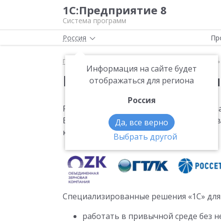
1С:Предприятие 8
Система программ
Россия
Пр
Главная
Налоговый мониторинг в решениях «1С»
Информация на сайте будет
Налоговый мониторин
отображаться для региона
Россия
Решения «1С» успешно используются уча
В настоящее время на решениях «1С» а
Да, все верно
которых:
Выбрать другой
Специализированные решения «1С» для
работать в привычной среде без н