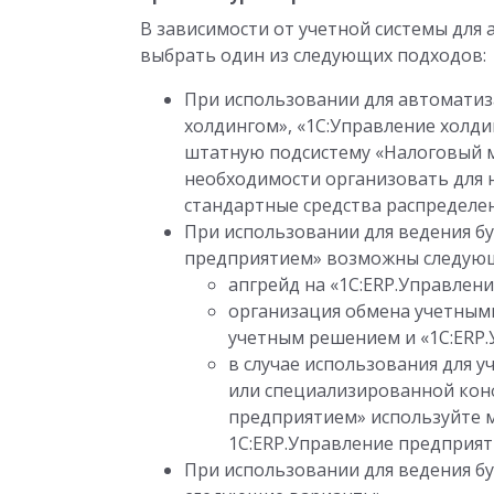
В зависимости от учетной системы дл
выбрать один из следующих подходов:
При использовании для автоматиза
холдингом», «1С:Управление холди
штатную подсистему «Налоговый м
необходимости организовать для 
стандартные средства распределе
При использовании для ведения бу
предприятием» возможны следую
апгрейд на «1С:ERP.Управлен
организация обмена учетным
учетным решением и «1С:ERP
в случае использования для 
или специализированной конф
предприятием» используйте 
1С:ERP.Управление предприя
При использовании для ведения бу