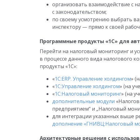
организовать взаимодействие с н
с законодательством;
по своему усмотрению выбрать ва
инспектору — прямо к своей рабоч
Программные продукты «1С» для ав
Перейти на налоговый мониторинг и 
в процессе данного вида налогового 
продукты «1С»:
«
1С:ERP. Управление холдингом
» (
«
1С:Управление холдингом
» (на у
«
1С:Налоговый мониторинг
» (на у
дополнительные модули
«Налоговы
предприятием“ и „Налоговый монит
для интеграции указанных выше р
дополнение «ГНИВЦ:Налоговый м
Архитектурные решения с использов