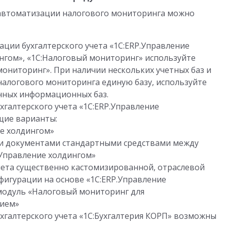
я автоматизации налогового мониторинга можно
ции бухгалтерского учета «1С:ERP.Управление
нгом», «1С:Налоговый мониторинг» используйте
ониторинг». При наличии нескольких учетных баз и
налогового мониторинга единую базу, используйте
нных информационных баз.
хгалтерского учета «1С:ERP.Управление
щие варианты:
ие холдингом»
и документами стандартными средствами между
.Управление холдингом»
учета существенно кастомизированной, отраслевой
игурации на основе «1С:ERP.Управление
модуль «Налоговый мониторинг для
тием»
хгалтерского учета «1С:Бухгалтерия КОРП» возможны