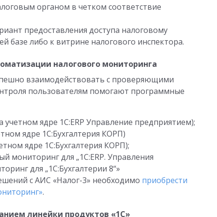
алоговым органом в четком соответствие
риант предоставления доступа налоговому
ей базе либо к витрине налогового инспектора.
томатизации налогового мониторинга
успешно взаимодействовать с проверяющими
контроля пользователям помогают программные
на учетном ядре 1С:ERP Управление предприятием);
четном ядре 1С:Бухгалтерия КОРП)
четном ядре 1С:Бухгалтерия КОРП);
й мониторинг для „1С:ERP. Управления
оринг для „1С:Бухгалтерии 8“»
ешений с АИС «Налог-3» необходимо
приобрести
ониторинг»
.
анием линейки продуктов «1С»