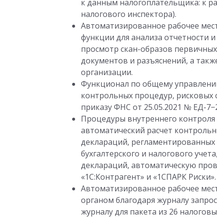
к данным налогоплательщика: к ра
налогового инспектора).
Автоматизированное рабочее мест
функции для анализа отчетности 
просмотр скан-образов первичных
документов и разъяснений, а так
организации.
Функционал по общему управлению
контрольных процедур, рисковых 
приказу ФНС
от 25.05.2021
№ ЕД-7−
Процедуры внутреннего контроля 
автоматический расчет контроль
деклараций, регламентированных 
бухгалтерского и налогового учет
деклараций, автоматическую пров
«1С:Контрагент» и «1СПАРК Риски».
Автоматизированное рабочее мест
органом благодаря журналу запро
журналу для пакета из 26 налогов