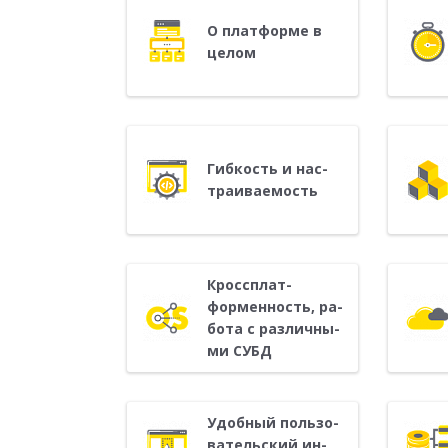
О плат­форме в
це­лом
Гиб­кость и нас­
тра­ива­емость
Кросс­плат­
формен­ность, ра­
бота с раз­личны­
ми СУБД
Удоб­ный поль­зо­
ватель­ский ин­