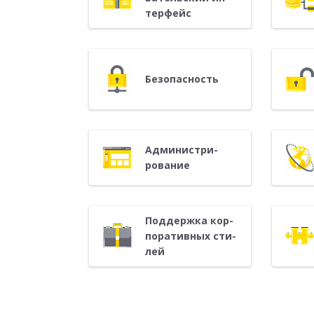
терфейс
Бе­зопас­ность
Ад­ми­нис­три­
рова­ние
Под­дер­жка кор­
по­ратив­ных сти­
лей