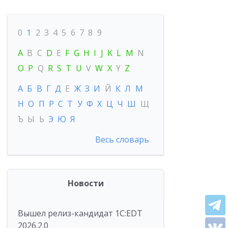
0
1
2
3
4
5
6
7
8
9
A
B
C
D
E
F
G
H
I
J
K
L
M
N
O
P
Q
R
S
T
U
V
W
X
Y
Z
А
Б
В
Г
Д
Е
Ж
З
И
Й
К
Л
М
Н
О
П
Р
С
Т
У
Ф
Х
Ц
Ч
Ш
Щ
Ъ
Ы
Ь
Э
Ю
Я
Весь словарь
Новости
Вышел релиз-кандидат 1C:EDT
2026.2.0