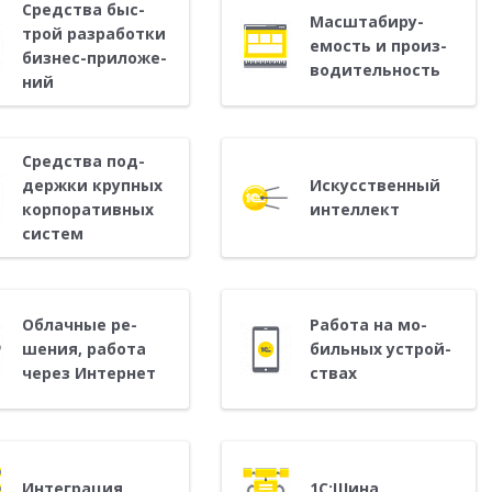
Средс­тва быс­
Мас­шта­биру­
трой раз­ра­бот­ки
емость и про­из­
биз­нес-при­ложе­
во­дитель­ность
ний
Средс­тва под­
дер­жки круп­ных
Ис­кусс­твен­ный
кор­по­ратив­ных
ин­теллект
сис­тем
Об­лачные ре­
Ра­бота на мо­
шения, ра­бота
биль­ных ус­трой­
че­рез Ин­тернет
ствах
Ин­тегра­ция
1С:Ши­на