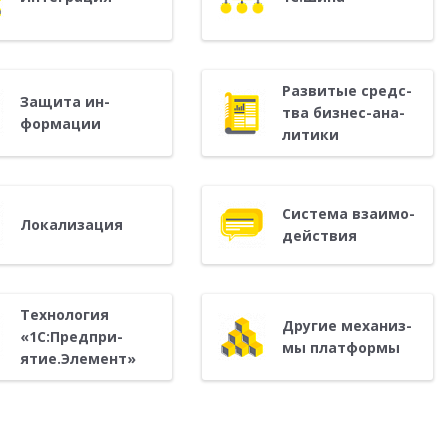
Раз­ви­тые средс­
За­щита ин­
тва биз­нес-ана­
форма­ции
лити­ки
Сис­те­ма вза­имо­
Ло­кали­зация
дей­ствия
Тех­но­логия
Дру­гие ме­ханиз­
«1С:Пред­при­
мы плат­формы
ятие.Эле­мент»