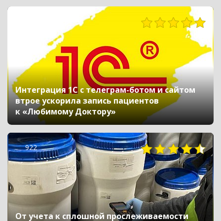
504
Интеграция 1С с телеграм-ботом и сайтом
втрое ускорила запись пациентов
к «Любимому Доктору»
922
От учета к сплошной прослеживаемости