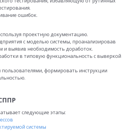
ского тестирования, избавляющую от рутинных
естирования.
ивание ошибок.
используя проектную документацию.
дприятия с моделью системы, проанализировав
 и выявив необходимость доработок.
работки в типовую функциональность с выверкой
и пользователями, формировать инструкции
альностью.
 СППР
атывает следующие этапы:
ессов
ктируемой системы