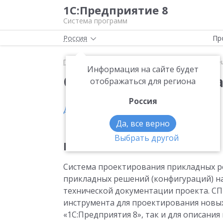
1С:Предприятие 8
Система программ
Россия
Пр
Главная
Система проектирования прикладных р
Информация на сайте будет
Система проектиров
отображаться для региона
Россия
Демонстрационная база на сайте «1С»
Да, все верно
Выбрать другой
Назначение системы
Система проектирования прикладных р
прикладных решений (конфигураций) н
технической документации проекта. СП
инструмента для проектирования новы
«1С:Предприятия 8», так и для описани