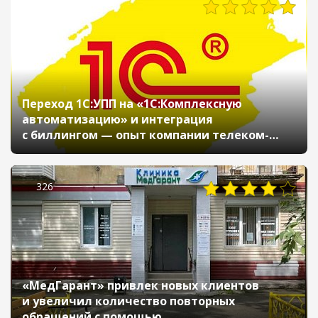
746
Переход 1С:УПП на «1С:Комплексную
автоматизацию» и интеграция
с биллингом — опыт компании телеком-
индустрии
326
«МедГарант» привлек новых клиентов
и увеличил количество повторных
обращений с помощью