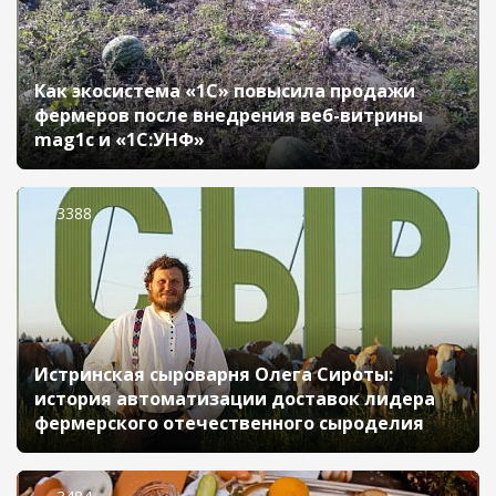
Как экосистема «1С» повысила продажи
фермеров после внедрения веб-витрины
mag1c и «1C:УНФ»
3388
Истринская сыроварня Олега Сироты:
история автоматизации доставок лидера
фермерского отечественного сыроделия