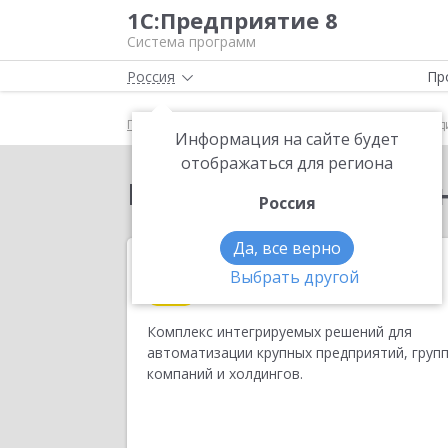
1С:Предприятие 8
Система программ
Россия
Пр
Главная
Все программы 1с
Корпорации и холд
Информация на сайте будет
отображаться для региона
Корпорации и холди
Россия
Да, все верно
Выбрать другой
1С:Корпорация
Комплекс интегрируемых решений для
автоматизации крупных предприятий, груп
компаний и холдингов.