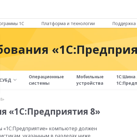
ограммы 1С
Платформа и технологии
Поддержка 
бования «1С:Предпри
Операционные
Мобильные
1С:Шина 
СУБД
системы
устройства
1С:Пред
 8»
я «1С:Предприятия 8»
мы «1С:Предприятие» компьютер должен
истикам, указанным в разделах ниже.