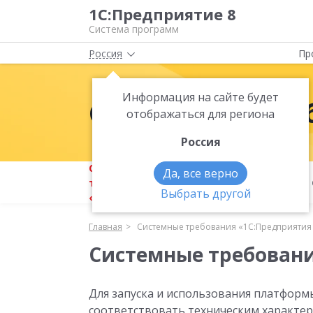
1С:Предприятие 8
Система программ
Россия
Пр
Информация на сайте будет
Системные тре
отображаться для региона
Россия
Системные
Да, все верно
Аппаратные
требования
требования
Выбрать другой
«1С:Предприятия»
Главная
Системные требования «1С:Предприятия
Системные требовани
Для запуска и использования платфор
соответствовать техническим характер