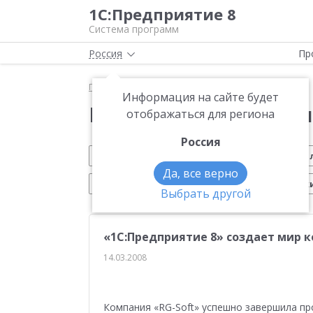
1С:Предприятие 8
Система программ
Россия
Пр
Главная
Новости
Информация на сайте будет
Новости 1С:Предприя
отображаться для региона
Россия
Обновление 1С
Малому бизнесу
На
Да, все верно
Электронный документооборот
Марк
Выбрать другой
CRM
Управление производством
ИТС
«1С:Предприятие 8» создает мир 
Платформа 1С:Предприятие 8
ЕГАИС
Си
14.03.2008
Учебные курсы 1С
Эквайринг
1С:Совме
Маркетплейсы
Работа с клиентами
От
Компания «RG-Soft» успешно завершила п