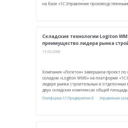
на базе «1С:Управление производственным
Управление персоналом
Сельское хозяйст
Мобильное приложение
АЗС
Производ
Отраслевые решения
1С:Мобильная касса
Складские технологии Logiton WMS
1С:ERP Управление предприятием
Склад
преимущество лидера рынка стро
Управление закупками
Управление финан
13.03.2008
Обзор возможностей
Для бухгалтера
У
Компания «Логитон» завершила проект по
Управление ассортиментом
Конкурс кейсо
складом «Logiton WMS» на платформе «1С:
лидере рынка строительных и отделочных 
Изменения законодательства
1СПАРК Риск
двух складских комплексах общей площадью
Повышение эффективности бизнеса
Аттес
Платформа 1С:Предприятие 8
Управление скл
Проектные решения
Оптовая торговля
Бюджетирование
Для руководства
Пл