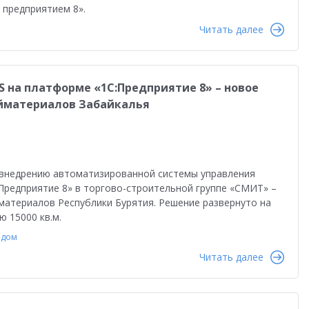
 предприятием 8».
во
Автоматизация бизнеса
Управление продажами
Читать далее
ство
Торговым компаниям
Управленческий учет
Облачные технологии
1С-ЭДО
Интернет-торговля
 на платформе «1С:Предприятие 8» – новое
Налоги 2026
Управление запасами
Истории успеха
йматериалов Забайкалья
сами
Бухгалтерский и налоговый учет
Оплата труда
даленная работа
1С:Фреш
Антикризисные решения
 внедрению автоматизированной системы управления
в 2022
Работа через Интернет
Предприятие 8» в торгово-строительной группе «СМИТ» –
материалов Республики Бурятия. Решение развернуто на
и
Обучение персонала
 15000 кв.м.
тация персонала
Государственный заказ
адом
Читать далее
Конкурс кейсов 2025
1С:Сервер взаимодействия
анирование
Интеграция
Переход на 1C:ERP