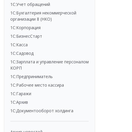
1С:Учет обращений
1С:Бухгалтерия некоммерческой
организации 8 (НКО)
1С:Корпорация
1С:БизнесСтарт
1С:Касса
1С:Садовод
1С:Зарплата и управление персоналом
КОРП
1С:Предприниматель
1С:Рабочее место кассира
1С:Гаражи
1С:Архив
1С:Документооборот холдинга
Архив новостей