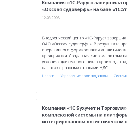
Медицина
Бюджетные учреждения
Уп
Компания «1С-Рарус» завершила 
«Окская судоверфь» на базе «1С:
1С:ERP Управление строительной организацие
12.03.2008
Внедренческий центр «1С-Рарус» завершил
ОАО «Окская судоверфь». В результате п
оперативного формирования аналитическо
предприятия. Созданная система автомати
условиях длительного цикла производства,
на заказ с разными ставками НДС.
Налоги
Управление производством
Систем
Компания «1С:Бухучет и Торговля
комплексной системы на платформ
интегрированном логистическом 