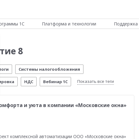
ограммы 1С
Платформа и технологии
Поддержка 
тие 8
логи
Системы налогообложения
Показать все теги
ировка
НДС
Вебинар 1С
Отчетность по МСФО
Новости Платформы
комфорта и уюта в компании «Московские окна»
стема управления предприятием
Управление складом
стимо!
54-ФЗ
Воинский учет
Честный знак
четы о внедрении
Розничная торговля
роект комплексной автоматизации ООО «Московские окна»