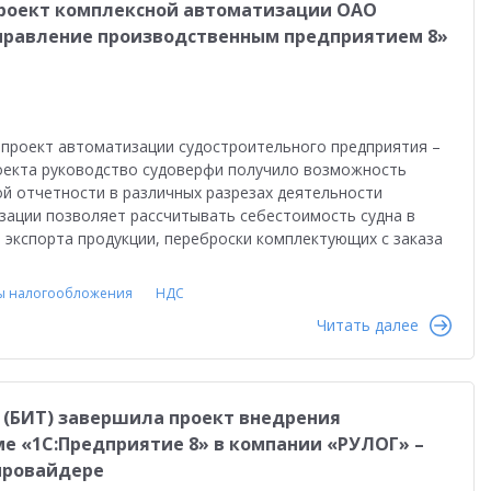
равленческая отчетность
Реальная автоматизация
проект комплексной автоматизации ОАО
Управление производственным предприятием 8»
й
Форум пользователей ДО 2025
 проект автоматизации судостроительного предприятия –
роекта руководство судоверфи получило возможность
й отчетности в различных разрезах деятельности
зации позволяет рассчитывать себестоимость судна в
 экспорта продукции, переброски комплектующих с заказа
ы налогообложения
НДС
Читать далее
» (БИТ) завершила проект внедрения
е «1С:Предприятие 8» в компании «РУЛОГ» –
провайдере