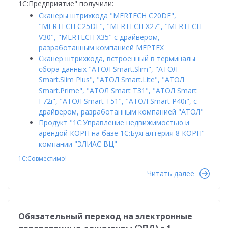
1С:Предприятие" получили:
Сканеры штрихкода "MERTECH C20DE",
"MERTECH C25DE", "MERTECH Х27", "MERTECH
V30", "MERTECH X35" с драйвером,
разработанным компанией МЕРТЕХ
Сканер штрихкода, встроенный в терминалы
сбора данных "АТОЛ Smart.Slim", "АТОЛ
Smart.Slim Plus", "АТОЛ Smart.Lite", "АТОЛ
Smart.Prime", "АТОЛ Smart T31", "АТОЛ Smart
F72i", "АТОЛ Smart T51", "АТОЛ Smart P40i", с
драйвером, разработанным компанией "АТОЛ"
Продукт "1С:Управление недвижимостью и
арендой КОРП на базе 1С:Бухгалтерия 8 КОРП"
компании "ЭЛИАС ВЦ"
1С:Совместимо!
Читать далее
Обязательный переход на электронные