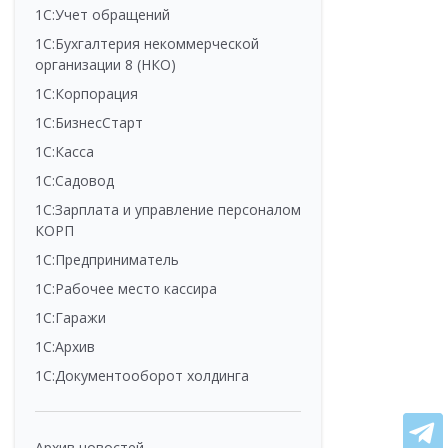
1С:Учет обращений
1С:Бухгалтерия некоммерческой
организации 8 (НКО)
1С:Корпорация
1С:БизнесСтарт
1С:Касса
1С:Садовод
1С:Зарплата и управление персоналом
КОРП
1С:Предприниматель
1С:Рабочее место кассира
1С:Гаражи
1С:Архив
1С:Документооборот холдинга
Архив новостей