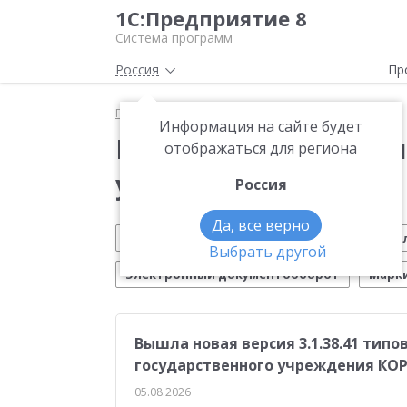
1С:Предприятие 8
Система программ
Россия
Пр
Главная
Новости
Воинский учет
Информация на сайте будет
Новости 1С:Предприя
отображаться для региона
учет»
Россия
Да, все верно
Обновление 1С
Малому бизнесу
На
Выбрать другой
Электронный документооборот
Марк
CRM
Управление производством
ИТС
Вышла новая версия 3.1.38.41 тип
Платформа 1С:Предприятие 8
ЕГАИС
Си
государственного учреждения КО
Учебные курсы 1С
Эквайринг
1С:Совме
05.08.2026