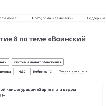
ограммы 1С
Платформа и технологии
Поддержка 
тие 8 по теме «Воинский
логи
Системы налогообложения
Показать все теги
ировка
НДС
Вебинар 1С
Отчетность по МСФО
Новости Платформы
овой конфигурации «Зарплата и кадры
стема управления предприятием
Управление складом
РП»
стимо!
54-ФЗ
Честный знак
Маркетплейсы