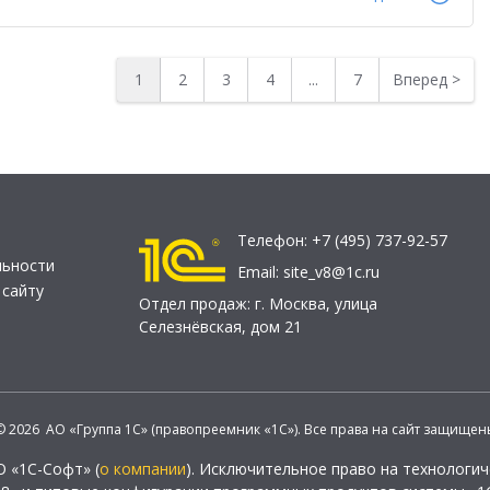
1
2
3
4
...
7
Вперед
>
Телефон:
+7 (495) 737-92-57
льности
Email:
site_v8@1c.ru
 сайту
Отдел продаж:
г. Москва
,
улица
Селезнёвская, дом 21
© 2026 АО «Группа 1С» (правопреемник «1С»). Все права на сайт защищен
О «1С-Софт» (
о компании
). Исключительное право на технологи