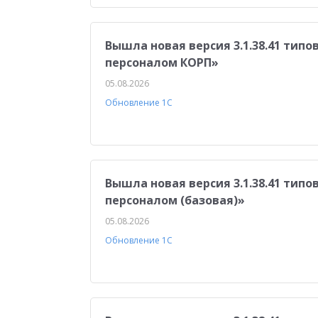
Бюджетирование
Для руководства
Пл
Медицина
Бюджетные учреждения
Уп
Вышла новая версия 3.1.38.41 тип
1С:ERP Управление строительной организацие
персоналом КОРП»
05.08.2026
Обновление 1С
Вышла новая версия 3.1.38.41 тип
персоналом (базовая)»
05.08.2026
Обновление 1С