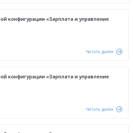
анирование
Интеграция
Переход на 1C:ERP
равленческая отчетность
Реальная автоматизация
овой конфигурации «Зарплата и управление
й
Форум пользователей ДО 2025
Читать далее
овой конфигурации «Зарплата и управление
Читать далее