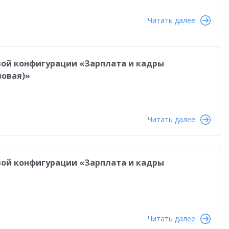
Розничная торговля
Управление персоналом
Читать далее
са
Управление продажами
Мобильное приложение
ям
Управленческий учет
Отраслевые решения
овой конфигурации «Зарплата и кадры
1С-ЭДО
Интернет-торговля
зовая)»
Налоги 2026
Управление запасами
Истории успеха
сами
Бухгалтерский и налоговый учет
Оплата труда
Читать далее
даленная работа
1С:Фреш
Антикризисные решения
в 2022
Работа через Интернет
овой конфигурации «Зарплата и кадры
и
Обучение персонала
тация персонала
Государственный заказ
Конкурс кейсов 2025
1С:Сервер взаимодействия
Читать далее