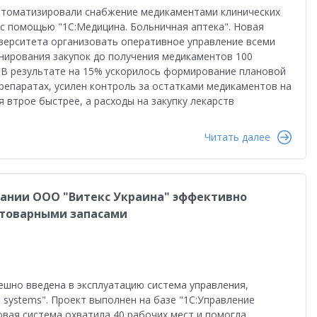
анирование
Интеграция
Переход на 1C:ERP
втоматизировали снабжение медикаментами клинических
с помощью "1С:Медицина. Больничная аптека". Новая
равленческая отчетность
Реальная автоматизация
верситета организовать оперативное управление всеми
анирования закупок до получения медикаментов 100
й
Форум пользователей ДО 2025
 В результате на 15% ускорилось формирование плановой
репаратах, усилен контроль за остатками медикаментов на
 втрое быстрее, а расходы на закупку лекарств
Читать далее
пании ООО "Витекс Украина" эффективно
 товарными запасами
ешно введена в эксплуатацию система управления,
systems". Проект выполнен на базе "1С:Управление
овая система охватила 40 рабочих мест и помогла