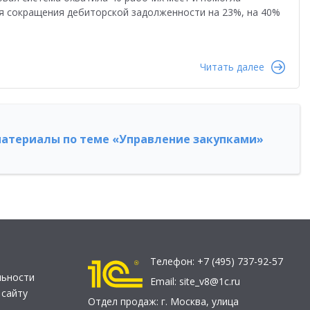
я сокращения дебиторской задолженности на 23%, на 40%
Читать далее
атериалы по теме «Управление закупками»
Телефон:
+7 (495) 737-92-57
льности
Email:
site_v8@1c.ru
 сайту
Отдел продаж:
г. Москва
,
улица