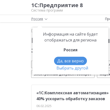
1С:Предприятие 8
Система программ
Россия
Пр
Главная
Новости
Управление закупками
Информация на сайте будет
Новости 1С:Предприя
отображаться для региона
закупками»
Россия
Да, все верно
Обновление 1С
Малому бизнесу
На
Выбрать другой
Электронный документооборот
Марк
Вебинар 1С
Управление производством
«1С:Комплексная автоматизация» 
Платформа 1С:Предприятие 8
ЕГАИС
Си
40% ускорить обработку заказов
Учебные курсы 1С
Эквайринг
1С:Совме
06.02.2025