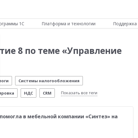
ограммы 1С
Платформа и технологии
Поддержка 
тие 8 по теме «Управление
логи
Системы налогообложения
Показать все теги
ировка
НДС
CRM
ИТС
Отчетность по МСФО
Новости Платформы
помогла в мебельной компании «Синтез» на
стема управления предприятием
Управление складом
стимо!
54-ФЗ
Честный знак
Маркетплейсы