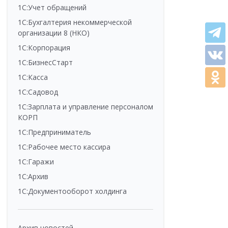
1С:Учет обращений
1С:Бухгалтерия некоммерческой
организации 8 (НКО)
1С:Корпорация
1С:БизнесСтарт
1С:Касса
1С:Садовод
1С:Зарплата и управление персоналом
КОРП
1С:Предприниматель
1С:Рабочее место кассира
1С:Гаражи
1С:Архив
1С:Документооборот холдинга
Архив новостей