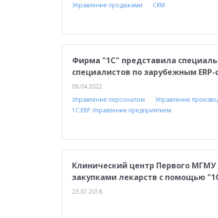
Управление продажами
CRM
Воинский учет
Работа с клиентами
Отч
Управление персоналом
Сельское хозяйст
Мобильное приложение
АЗС
Производ
Фирма "1С" представила специаль
Отраслевые решения
1С:Мобильная касса
специалистов по зарубежным ERP-
1С:ERP Управление предприятием
Склад
06.04.2022
Управление персоналом
Управление произво
Управление финансами
Бухгалтерский и н
1С:ERP Управление предприятием
Для бухгалтера
Удаленная работа
1С:
Управление ассортиментом
Конкурс кейсо
Изменения законодательства
1СПАРК Риск
Клинический центр Первого МГМУ 
закупками лекарств с помощью "1
Повышение эффективности бизнеса
Аттес
23.07.2018
Проектные решения
Оптовая торговля