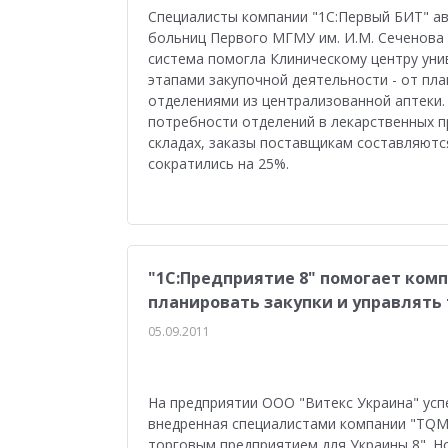
Бюджетирование
Для руководства
Пл
Специалисты компании "1С:Первый БИТ" а
больниц Первого МГМУ им. И.М. Сеченова 
Медицина
Бюджетные учреждения
Уп
система помогла Клиническому центру уни
этапами закупочной деятельности - от пл
1С:ERP Управление строительной организацие
отделениями из централизованной аптеки.
потребности отделений в лекарственных п
складах, заказы поставщикам составляются
сократились на 25%.
"1С:Предприятие 8" помогает ком
планировать закупки и управлять
05.09.2011
На предприятии ООО "Витекс Украина" усп
внедренная специалистами компании "TQM 
торговым предприятием для Украины 8". Н