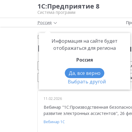
1С:Предприятие 8
Система программ
Россия
Пр
Главная
Новости
Информация на сайте будет
Новости 1С:Предприя
отображаться для региона
Россия
Обновление 1С
Малому бизнесу
На
Да, все верно
Электронный документооборот
Марк
Выбрать другой
Вебинар 1С
Управление производством
11.02.2026
Платформа 1С:Предприятие 8
ЕГАИС
Си
Вебинар "1С:Производственная безопаснос
Учебные курсы 1С
Эквайринг
1С:Совме
развитие электронных ассистентов", 26 фе
Вебинар 1С
Воинский учет
Работа с клиентами
Отч