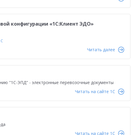
во
Автоматизация бизнеса
Управление продажами
ство
Торговым компаниям
Управленческий учет
повой конфигурации «1С:Клиент ЭДО»
Облачные технологии
1С-ЭДО
Интернет-торговля
Налоги 2026
Управление запасами
Истории успеха
1С
Читать далее
сами
Бухгалтерский и налоговый учет
Оплата труда
даленная работа
1С:Фреш
Антикризисные решения
в 2022
Работа через Интернет
нию "1С-ЭПД" - электронные перевозочные документы
и
Обучение персонала
Читать на сайте 1C
тация персонала
Государственный заказ
Конкурс кейсов 2025
1С:Сервер взаимодействия
ода
анирование
Интеграция
Переход на 1C:ERP
Читать на сайте 1C