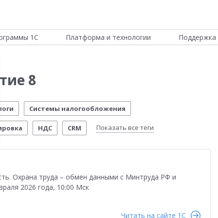
ограммы 1С
Платформа и технологии
Поддержка 
тие 8
логи
Системы налогообложения
Показать все теги
ировка
НДС
CRM
ИТС
Отчетность по МСФО
Новости Платформы
стема управления предприятием
Управление складом
ть. Охрана труда – обмен данными с Минтруда РФ и
стимо!
54-ФЗ
Честный знак
Маркетплейсы
враля 2026 года, 10:00 Мск
еты о внедрении
Розничная торговля
Читать на сайте 1C