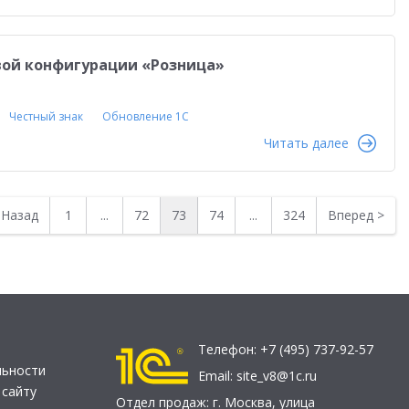
овой конфигурации «Розница»
Честный знак
Обновление 1С
Читать далее
<
Назад
1
...
72
73
74
...
324
Вперед
>
Телефон:
+7 (495) 737-92-57
льности
Email:
site_v8@1c.ru
 сайту
Отдел продаж:
г. Москва
,
улица