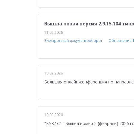
Управление персоналом
Сельское хозяйст
Мобильное приложение
АЗС
Производ
Вышла новая версия 2.9.15.104 ти
Отраслевые решения
1С:Мобильная касса
11.02.2026
1С:ERP Управление предприятием
Склад
Электронный документооборот
Обновление 
Управление закупками
Управление финан
Обзор возможностей
Для бухгалтера
У
10.02.2026
Управление ассортиментом
Конкурс кейсо
Большая онлайн-конференция по направле
Изменения законодательства
1СПАРК Риск
Повышение эффективности бизнеса
Аттес
Проектные решения
Оптовая торговля
10.02.2026
"БУХ.1С" - вышел номер 2 (февраль) 2026 г
Бюджетирование
Для руководства
Пл