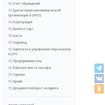
1С:Учет обращений
1С:Бухгалтерия некоммерческой
организации 8 (НКО)
1С:Корпорация
1С:БизнесСтарт
1С:Касса
1С:Садовод
1С:Зарплата и управление персоналом
КОРП
1С:Предприниматель
1С:Рабочее место кассира
1С:Гаражи
1С:Архив
1С:Документооборот холдинга
Архив новостей