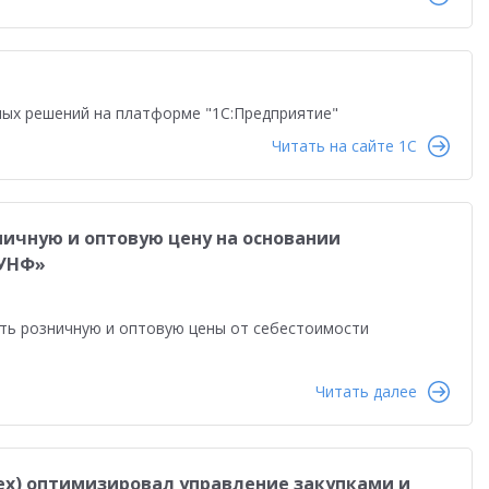
равленческая отчетность
Реальная автоматизация
й
Форум пользователей ДО 2025
ых решений на платформе "1С:Предприятие"
Читать на сайте 1C
ничную и оптовую цену на основании
:УНФ»
ать розничную и оптовую цены от себестоимости
Читать далее
х) оптимизировал управление закупками и