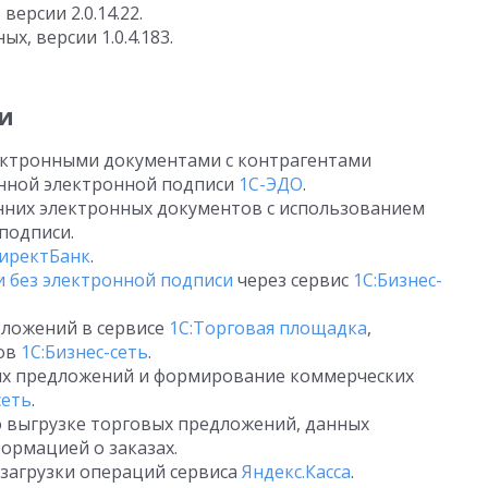
версии 2.0.14.22.
х, версии 1.0.4.183.
и
ктронными документами с контрагентами
нной электронной подписи
1С-ЭДО
.
нних электронных документов с использованием
подписи.
ДиректБанк
.
 без электронной подписи
через сервис
1С:Бизнес-
дложений в сервисе
1С:Торговая площадка
,
ров
1С:Бизнес-сеть
.
их предложений и формирование коммерческих
сеть
.
о выгрузке торговых предложений, данных
формацией о заказах.
 загрузки операций сервиса
Яндекс.Касса
.