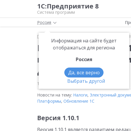
1С:Предприятие 8
Система программ
Россия
Пр
Главная
Новости
Вышла новая версия 1.10.1.5
Информация на сайте будет
Вышла новая версия 1
отображаться для региона
конфигурации «1С:Б
Россия
документов»
Да, все верно
Выбрать другой
17.06.2026
Новости на тему:
Налоги
,
Электронный докум
Платформы
,
Обновление 1С
Версия 1.10.1
Версия 1.10.1 является развитием редак