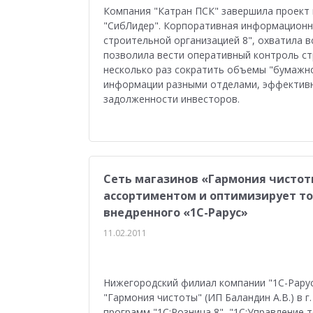
Управление персоналом
Сельское хозяйст
Компания "Катран ПСК" завершила проект
"СибЛидер". Корпоративная информационна
Мобильное приложение
АЗС
Производ
строительной организацией 8", охватила 
позволила вести оперативный контроль ст
Отраслевые решения
1С:Мобильная касса
несколько раз сократить объемы "бумажно
информации разными отделами, эффективн
1С:ERP Управление предприятием
Склад
задолженности инвесторов.
Управление закупками
Управление финан
Обзор возможностей
Для бухгалтера
У
Сеть магазинов «Гармония чистот
Управление ассортиментом
Конкурс кейсо
ассортиментом и оптимизирует то
Изменения законодательства
1СПАРК Риск
внедренного «1С-Рарус»
11.02.2011
Повышение эффективности бизнеса
Аттес
Проектные решения
Оптовая торговля
Нижегородский филиал компании "1С-Рарус
Бюджетирование
Для руководства
Пл
"Гармония чистоты" (ИП Баландин А.В.) в 
программ "1С:Розница 8", "1С:Управление т