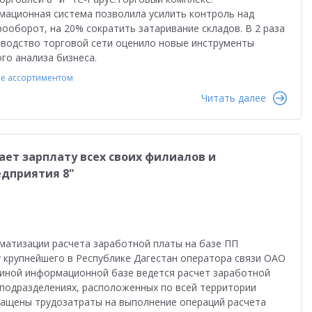
равленческая отчетность
Реальная автоматизация
мационная система позволила усилить контроль над
ооборот, на 20% сократить затаривание складов. В 2 раза
й
Форум пользователей ДО 2025
оводство торговой сети оценило новые инструменты
го анализа бизнеса.
е ассортиментом
Читать далее
ет зарплату всех своих филиалов и
едприятия 8"
матизации расчета заработной платы на базе ПП
у крупнейшего в Республике Дагестан оператора связи ОАО
диной информационной базе ведется расчет заработной
6 подразделениях, расположенных по всей территории
кращены трудозатраты на выполнение операций расчета