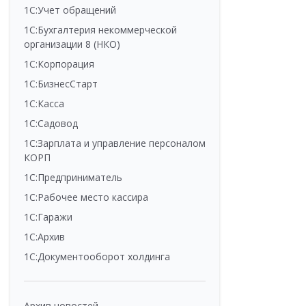
1С:Учет обращений
1С:Бухгалтерия некоммерческой
организации 8 (НКО)
1С:Корпорация
1С:БизнесСтарт
1С:Касса
1С:Садовод
1С:Зарплата и управление персоналом
КОРП
1С:Предприниматель
1С:Рабочее место кассира
1С:Гаражи
1С:Архив
1С:Документооборот холдинга
Архив новостей