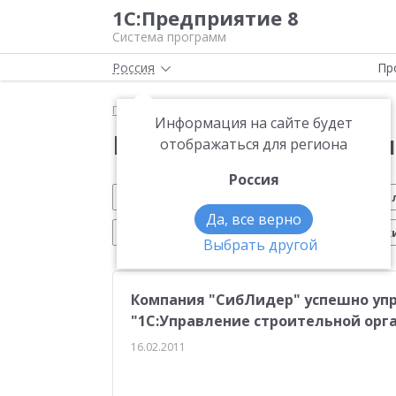
1С:Предприятие 8
Система программ
Россия
Пр
Главная
Новости
Информация на сайте будет
Новости 1С:Предприя
отображаться для региона
Россия
Обновление 1С
Малому бизнесу
На
Да, все верно
Электронный документооборот
Марк
Выбрать другой
CRM
Управление производством
ИТС
Компания "СибЛидер" успешно уп
Платформа 1С:Предприятие 8
ЕГАИС
Си
"1С:Управление строительной орга
Учебные курсы 1С
Эквайринг
1С:Совме
16.02.2011
Маркетплейсы
Работа с клиентами
От