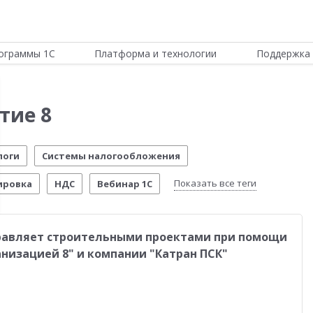
ограммы 1С
Платформа и технологии
Поддержка 
тие 8
логи
Системы налогообложения
Показать все теги
ировка
НДС
Вебинар 1С
Отчетность по МСФО
Новости Платформы
равляет строительными проектами при помощи
стема управления предприятием
Управление складом
низацией 8" и компании "Катран ПСК"
стимо!
54-ФЗ
Воинский учет
Честный знак
четы о внедрении
Розничная торговля