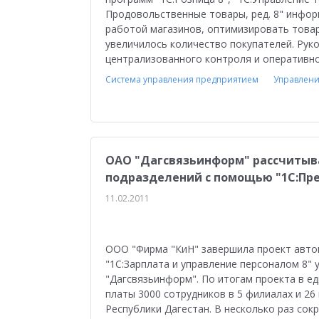
Медицина
Бюджетные учреждения
Уп
Продовольственные товары, ред. 8" инфор
работой магазинов, оптимизировать товар
1С:ERP Управление строительной организацие
увеличилось количество покупателей. Рук
централизованного контроля и оперативно
Система управления предприятием
Управлени
ОАО "Дагсвязьинформ" рассчитыва
подразделений с помощью "1С:Пр
11.02.2011
ООО "Фирма "КиН" завершила проект авто
"1С:Зарплата и управление персоналом 8" 
"Дагсвязьинформ". По итогам проекта в е
платы 3000 сотрудников в 5 филиалах и 2
Республики Дагестан. В несколько раз со