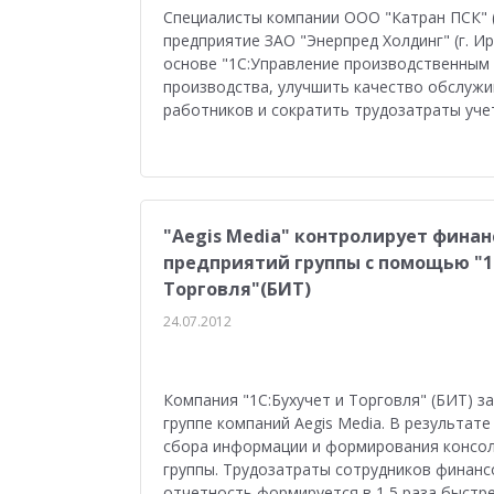
Управление персоналом
Сельское хозяйст
Специалисты компании ООО "Катран ПСК" (
предприятие ЗАО "Энерпред Холдинг" (г. И
Мобильное приложение
АЗС
Производ
основе "1С:Управление производственным 
производства, улучшить качество обслужи
Отраслевые решения
1С:Мобильная касса
работников и сократить трудозатраты уче
1С:ERP Управление предприятием
Склад
Управление закупками
Управление финан
"Aegis Media" контролирует фина
Обзор возможностей
Для бухгалтера
У
предприятий группы с помощью "1С
Управление ассортиментом
Конкурс кейсо
Торговля"(БИТ)
24.07.2012
Изменения законодательства
1СПАРК Риск
Повышение эффективности бизнеса
Аттес
Компания "1С:Бухучет и Торговля" (БИТ) з
Проектные решения
Оптовая торговля
группе компаний Aegis Media. В результа
сбора информации и формирования консол
Бюджетирование
Для руководства
Пл
группы. Трудозатраты сотрудников финанс
отчетность формируется в 1,5 раза быстре