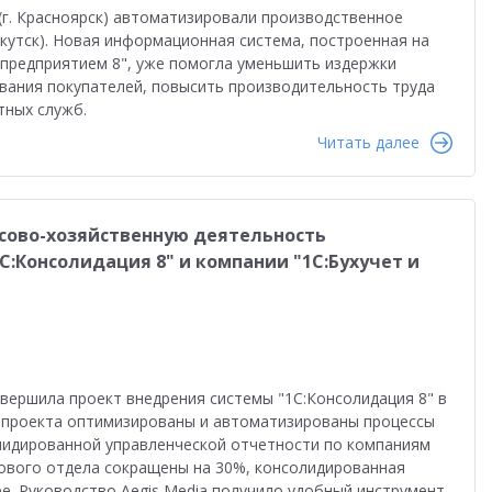
во
Автоматизация бизнеса
Управление продажами
г. Красноярск) автоматизировали производственное
ркутск). Новая информационная система, построенная на
ство
Торговым компаниям
Управленческий учет
предприятием 8", уже помогла уменьшить издержки
вания покупателей, повысить производительность труда
Облачные технологии
1С-ЭДО
Интернет-торговля
тных служб.
Читать далее
Налоги 2026
Управление запасами
Истории успеха
сами
Бухгалтерский и налоговый учет
Оплата труда
нсово-хозяйственную деятельность
даленная работа
1С:Фреш
Антикризисные решения
:Консолидация 8" и компании "1С:Бухучет и
в 2022
Работа через Интернет
и
Обучение персонала
тация персонала
Государственный заказ
авершила проект внедрения системы "1С:Консолидация 8" в
Конкурс кейсов 2025
1С:Сервер взаимодействия
те проекта оптимизированы и автоматизированы процессы
идированной управленческой отчетности по компаниям
анирование
Интеграция
Переход на 1C:ERP
ового отдела сокращены на 30%, консолидированная
е. Руководство Aegis Media получило удобный инструмент