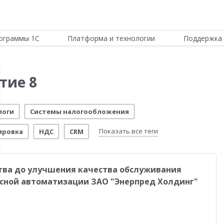
ограммы 1С
Платформа и технологии
Поддержка 
тие 8
логи
Системы налогообложения
Показать все теги
ировка
НДС
CRM
ИТС
Отчетность по МСФО
Новости Платформы
тва до улучшения качества обслуживания
стема управления предприятием
Управление складом
сной автоматизации ЗАО "Энерпред Холдинг"
стимо!
54-ФЗ
Честный знак
Маркетплейсы
еты о внедрении
Розничная торговля