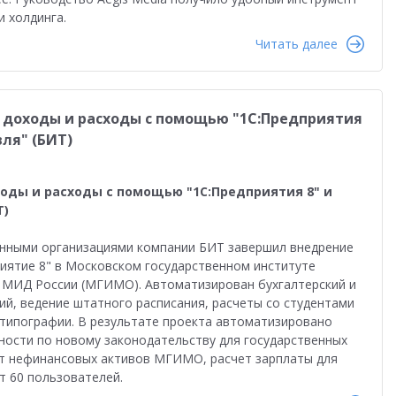
равленческая отчетность
Реальная автоматизация
 холдинга.
й
Форум пользователей ДО 2025
Читать далее
доходы и расходы с помощью "1С:Предприятия
вля" (БИТ)
ды и расходы с помощью "1С:Предприятия 8" и
Т)
енными организациями компании БИТ завершил внедрение
иятие 8" в Московском государственном институте
 МИД России (МГИМО). Автоматизирован бухгалтерский и
дий, ведение штатного расписания, расчеты со студентами
типографии. В результате проекта автоматизировано
ости по новому законодательству для государственных
т нефинансовых активов МГИМО, расчет зарплаты для
т 60 пользователей.