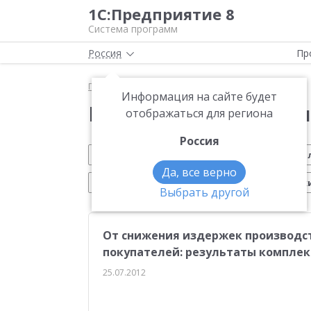
1С:Предприятие 8
Система программ
Россия
Пр
Главная
Новости
Информация на сайте будет
Новости 1С:Предприя
отображаться для региона
Россия
Обновление 1С
Малому бизнесу
На
Да, все верно
Электронный документооборот
Марк
Выбрать другой
Вебинар 1С
Управление производством
От снижения издержек производс
Платформа 1С:Предприятие 8
ЕГАИС
Си
покупателей: результаты комплек
Учебные курсы 1С
Эквайринг
1С:Совме
25.07.2012
Воинский учет
Работа с клиентами
Отч