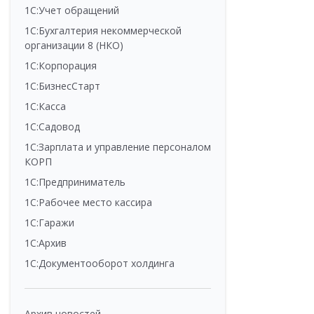
1С:Учет обращений
1С:Бухгалтерия некоммерческой
организации 8 (НКО)
1С:Корпорация
1С:БизнесСтарт
1С:Касса
1С:Садовод
1С:Зарплата и управление персоналом
КОРП
1С:Предприниматель
1С:Рабочее место кассира
1С:Гаражи
1С:Архив
1С:Документооборот холдинга
Архив новостей