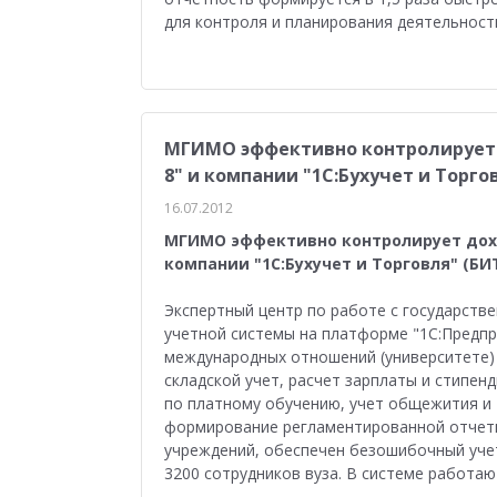
Медицина
Бюджетные учреждения
Уп
для контроля и планирования деятельности
1С:ERP Управление строительной организацие
МГИМО эффективно контролирует 
8" и компании "1С:Бухучет и Торго
16.07.2012
МГИМО эффективно контролирует дохо
компании "1С:Бухучет и Торговля" (БИ
Экспертный центр по работе с государств
учетной системы на платформе "1С:Предпр
международных отношений (университете)
складской учет, расчет зарплаты и стипен
по платному обучению, учет общежития и 
формирование регламентированной отчетн
учреждений, обеспечен безошибочный уче
3200 сотрудников вуза. В системе работаю