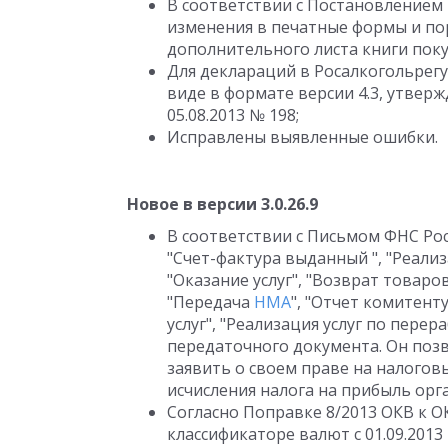
В соответствии с Постановлением П
изменения в печатные формы и по
дополнительного листа книги поку
Для деклараций в Росалкогольрег
виде в формате версии 4.3, утве
05.08.2013 № 198;
Исправлены выявленные ошибки.
Новое в версии 3.0.26.9
В соответствии с Письмом ФНС Рос
"Счет-фактура выданный ", "Реализ
"Оказание услуг", "Возврат товаро
"Передача
НМА
", "Отчет комитент
услуг", "Реализация услуг по пере
передаточного документа. Он поз
заявить о своем праве на налогов
исчисления налога на прибыль орг
Согласно Поправке 8/2013 ОКВ к ОК
классификаторе валют с 01.09.2013