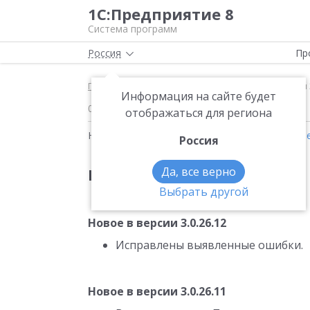
1С:Предприятие 8
Система программ
Россия
Пр
Главная
Новости
Версия 3.0.26 Новое в верси
Информация на сайте будет
06.11.2013
отображаться для региона
Новости на тему:
Налоги
,
Электронный докум
Россия
Да, все верно
Версия 3.0.26
Выбрать другой
Новое в версии 3.0.26.12
Исправлены выявленные ошибки.
Новое в версии 3.0.26.11