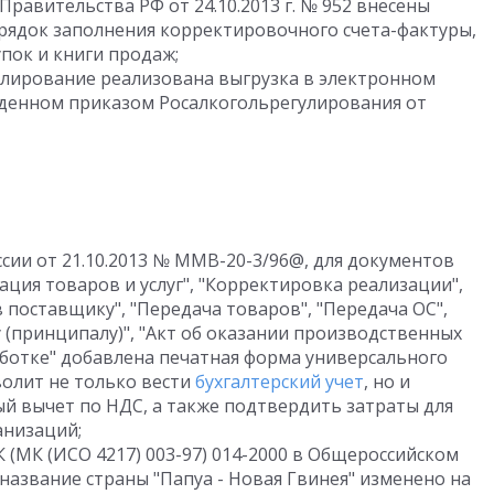
равительства РФ от 24.10.2013 г. № 952 внесены
рядок заполнения корректировочного счета-фактуры,
пок и книги продаж;
улирование реализована выгрузка в электронном
ржденном приказом Росалкогольрегулирования от
сии от 21.10.2013 № ММВ-20-3/96@, для документов
ация товаров и услуг", "Корректировка реализации",
в поставщику", "Передача товаров", "Передача ОС",
у (принципалу)", "Акт об оказании производственных
работке" добавлена печатная форма универсального
волит не только вести
бухгалтерский учет
, но и
ый вычет по НДС, а также подтвердить затраты для
анизаций;
 (МК (ИСО 4217) 003-97) 014-2000 в Общероссийском
 название страны "Папуа - Новая Гвинея" изменено на