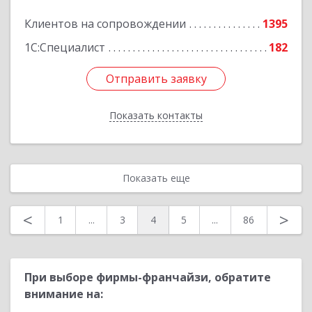
Клиентов на сопровождении
1395
Подробнее
1С:Специалист
182
Отправить заявку
Отправить заявку
Показать контакты
Назад
Показать еще
<
>
1
...
3
4
5
...
86
При выборе фирмы-франчайзи, обратите
внимание на: