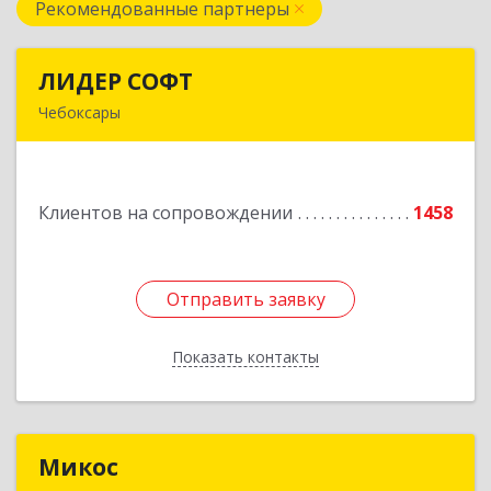
Рекомендованные партнеры
ЛИДЕР СОФТ
ЛИДЕР СОФТ
Чебоксары
428018, Чувашская Республика - Чувашия,
Чебоксары г, Московский пр-кт, дом № 17,
строение 1
Клиентов на сопровождении
1458
Подробнее
Отправить заявку
Отправить заявку
Показать контакты
Назад
Микос
Микос