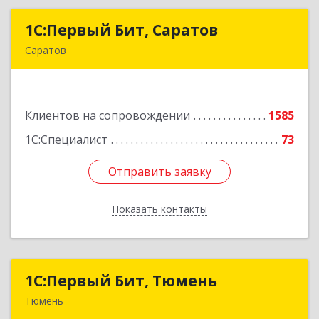
1С:Первый Бит, Саратов
1С:Первый Бит, Саратов
Саратов
410005, Саратовская обл, Саратов г,
Астраханская ул, дом № 87, корпус 50
Клиентов на сопровождении
1585
Подробнее
1С:Специалист
73
Отправить заявку
Отправить заявку
Показать контакты
Назад
1С:Первый Бит, Тюмень
1С:Первый Бит, Тюмень
Тюмень
625000, Тюменская обл, Тюмень г, Республики