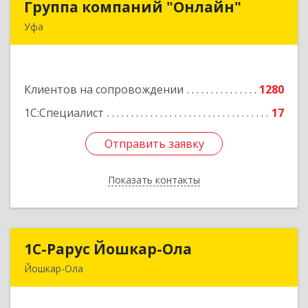
Группа компаний "Онлайн"
Группа компаний "Онлайн"
Уфа
450006, Башкортостан Респ, г.о. город Уфа, Уфа
г, Цюрупы ул, дом № 130, этаж 1
Клиентов на сопровождении
1280
Подробнее
1С:Специалист
17
Отправить заявку
Отправить заявку
Показать контакты
Назад
1С-Рарус Йошкар-Ола
1С-Рарус Йошкар-Ола
Йошкар-Ола
424004, Марий Эл Респ, Йошкар-Ола г, Волкова
ул, дом № 68