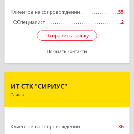
Подробнее
Клиентов на сопровождении
55
1С:Специалист
2
Отправить заявку
Отправить заявку
Показать контакты
Назад
ИТ СТК "СИРИУС"
ИТ СТК "СИРИУС"
Саянск
666303, Иркутская обл, Саянск г, Юбилейный
мкр, дом № 38
Подробнее
Клиентов на сопровождении
36