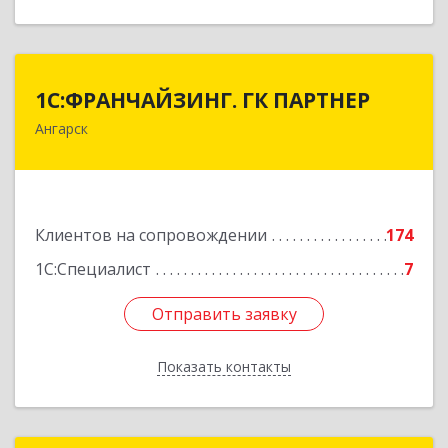
1С:ФРАНЧАЙЗИНГ. ГК ПАРТНЕР
1С:ФРАНЧАЙЗИНГ. ГК ПАРТНЕР
Ангарск
665813, Иркутская обл, Ангарск г, 81 кв-л,
строение 3, оф.104
Подробнее
Клиентов на сопровождении
174
1С:Специалист
7
Отправить заявку
Отправить заявку
Показать контакты
Назад