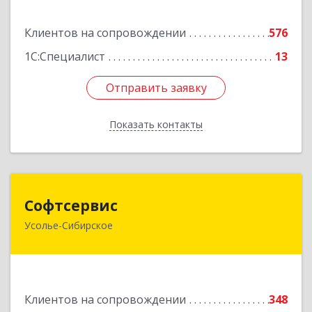
Подробнее
Клиентов на сопровождении
576
1С:Специалист
13
Отправить заявку
Отправить заявку
Показать контакты
Назад
Софтсервис
Софтсервис
Усолье-Сибирское
665451, Иркутская обл, Усолье-Сибирское г,
Интернациональная ул, дом № 87
Подробнее
Клиентов на сопровождении
348