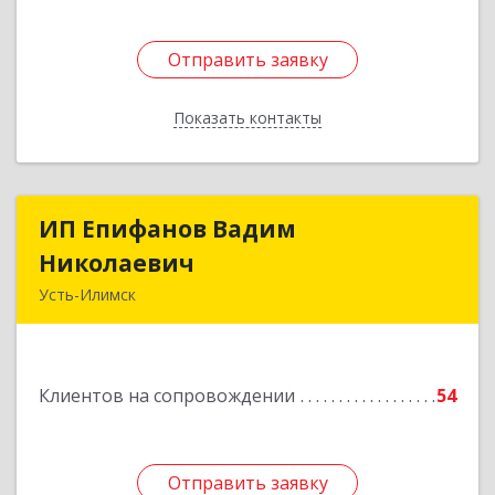
Отправить заявку
Отправить заявку
Показать контакты
Назад
ИП Епифанов Вадим
ИП Епифанов Вадим
Николаевич
Николаевич
Усть-Илимск
666682, Иркутская обл, Усть-Илимск г,
Белградская ул, дом № 11, кв.22
Клиентов на сопровождении
54
Подробнее
Отправить заявку
Отправить заявку