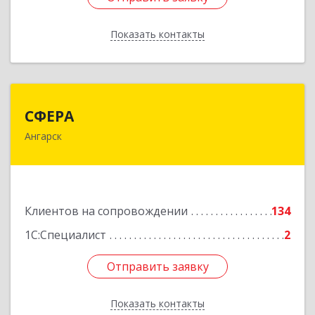
Показать контакты
Назад
СФЕРА
СФЕРА
Ангарск
665816, Иркутская обл, Ангарск г, 177-й кв-л,
дом № 6, оф.159
Подробнее
Клиентов на сопровождении
134
1С:Специалист
2
Отправить заявку
Отправить заявку
Показать контакты
Назад