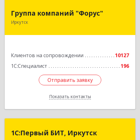
Группа компаний "Форус"
Группа компаний "Форус"
Иркутск
664007, Иркутская обл, Иркутск г, Ямская ул,
дом № 1, корпус 1, оф.1
Подробнее
Клиентов на сопровождении
10127
1С:Специалист
196
Отправить заявку
Отправить заявку
Показать контакты
Назад
1С:Первый БИТ, Иркутск
1С:Первый БИТ, Иркутск