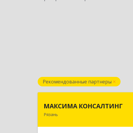
Рекомендованные партнеры
МАКСИМА КОНСАЛТИН
МАКСИМА КОНСАЛТИНГ
Рязань
390006, Рязанская обл, г.о.горо
Рязань, Рязань г, Грибоедова ул, до
№ 22, пом.H1