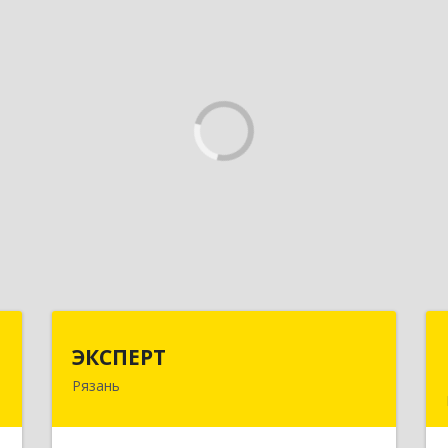
Г
ЭКСПЕРТ
ЭКСПЕРТ
Рязань
д
390000, Рязанская обл, Рязань г,
м
Кудрявцева ул, дом № 66
3