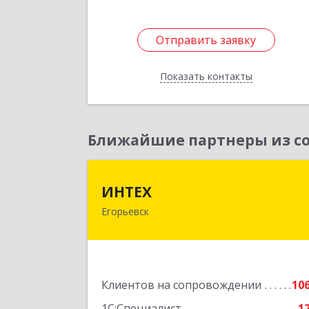
Отправить заявку
Отправить заявку
Показать контакты
Назад
Ближайшие партнеры из со
ИНТЕ
ИНТЕХ
Егорьевск
140300, Московская обл, Егорьевск г
5-й мкр, дом № 10, оф.
Подробне
Клиентов на сопровождении
10
1С:Специалист
1