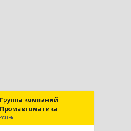
Группа компаний
Группа компаний
Промавтоматика
Промавтоматика
Рязань
390005, Рязанская обл, Рязань г,
Татарская ул, дом № 21