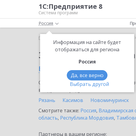
1С:Предприятие 8
Система программ
Россия
Пр
Главная
Сервисы ИТС
1С:Статус самозанятого
Информация на сайте будет
отображаться для региона
Заказать 1С:Статус с
Россия
в Рязанской области
Да, все верно
Ознакомьтесь с информационными карт
Выбрать другой
внедрение продукта.
Рязань
Касимов
Новомичуринск
Смотрите также:
Россия
,
Владимирская 
область
,
Республика Мордовия
,
Тамбовс
Партнеры в вашем регионе: