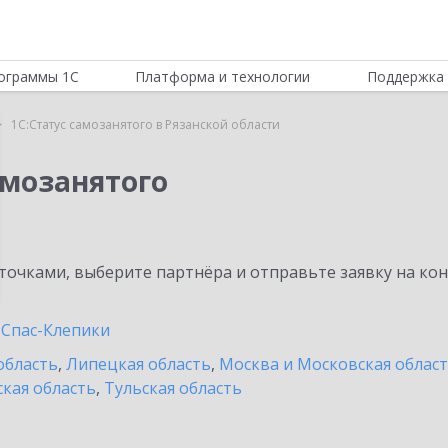
ограммы 1С
Платформа и технологии
Поддержка 
1С:Статус самозанятого в Рязанской области
амозанятого
очками, выберите партнёра и отправьте заявку на ко
Спас-Клепики
область
,
Липецкая область
,
Москва и Московская облас
кая область
,
Тульская область