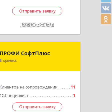
Отправить заявку
Отправить заявку
Показать контакты
Назад
ПРОФИ СофтПлюс
ПРОФИ СофтПлюс
Егорьевск
140301, Московская обл, Егорьевск г,
Парижской Коммуны ул, дом № 1Б,
кв.316
Подробнее
Клиентов на сопровождении
11
1С:Специалист
1
Отправить заявку
Отправить заявку