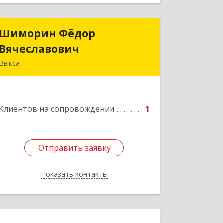
Шиморин Фёдор
Шиморин Фёдор
Вячеславович
Вячеславович
Выкса
Подробнее
Клиентов на сопровождении
1
Отправить заявку
Отправить заявку
Показать контакты
Назад