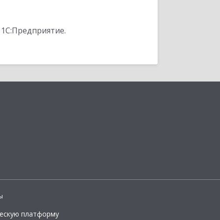
 1С:Предприятие.
ы
ческую платформу