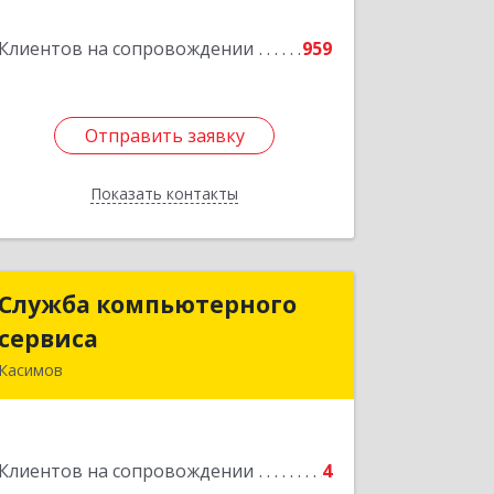
Клиентов на сопровождении
959
Подробнее
Отправить заявку
Отправить заявку
Показать контакты
Назад
Служба компьютерного
Служба компьютерного
сервиса
сервиса
Касимов
391300, Рязанская обл., г.Касимов,
ул.Советская 136
Клиентов на сопровождении
4
Подробнее