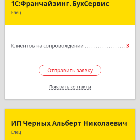
1С:Франчайзинг. БухСервис
Елец
399780, Липецкая обл, Елецкий р-н, Елец г,
Новоселов ул, дом № 12
Подробнее
Клиентов на сопровождении
3
Отправить заявку
Отправить заявку
Показать контакты
Назад
ИП Черных Альберт Николаевич
ИП Черных Альберт Николаевич
Елец
399771, Липецкая обл, Елец г, Н.Гусевой ул, 56А