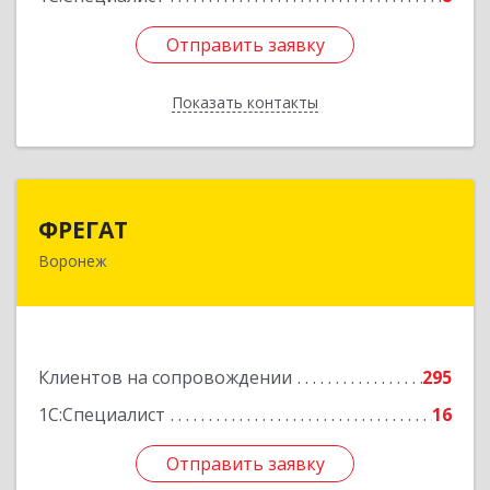
Отправить заявку
Отправить заявку
Показать контакты
Назад
ФРЕГАТ
ФРЕГАТ
Воронеж
394006, Воронежская обл, Воронеж г,
Бахметьева ул, дом № 2Б, пом.I, офис 220
Подробнее
Клиентов на сопровождении
295
1С:Специалист
16
Отправить заявку
Отправить заявку