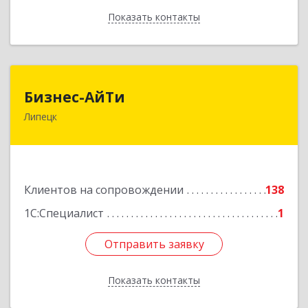
Показать контакты
Назад
Бизнес-АйТи
Бизнес-АйТи
Липецк
398008, Липецкая обл, Липецк г, 50 лет НЛМК
ул, дом № 11, пом.18
Подробнее
Клиентов на сопровождении
138
1С:Специалист
1
Отправить заявку
Отправить заявку
Показать контакты
Назад