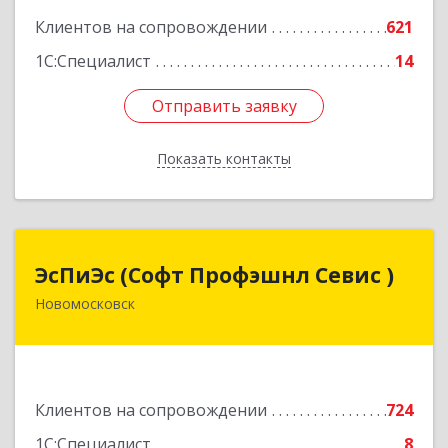
Клиентов на сопровождении
621
1С:Специалист
14
Отправить заявку
Отправить заявку
Показать контакты
Назад
ЭсПиЭс (Софт Профэшнл Севис )
ЭсПиЭс (Софт Профэшнл Севис )
Новомосковск
301659, Тульская обл, Новомосковский р-н,
Новомосковск г, Шахтеров ул, дом № 33/33
Подробнее
Клиентов на сопровождении
724
1С:Специалист
8