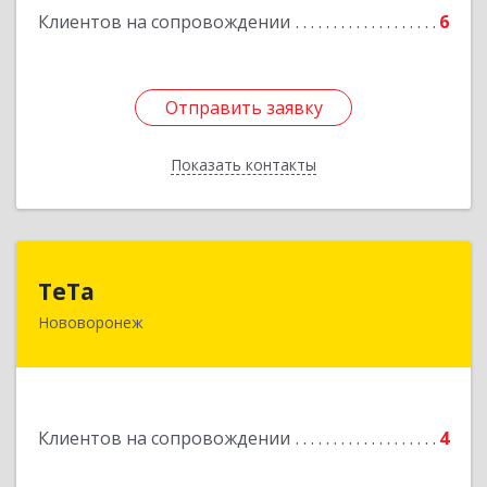
Клиентов на сопровождении
6
Отправить заявку
Отправить заявку
Показать контакты
Назад
ТеТа
ТеТа
Нововоронеж
396 073, Нововоронеж г, а/я, дом № 30
Подробнее
Клиентов на сопровождении
4