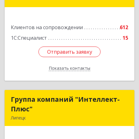
дом № 8
Подробнее
Клиентов на сопровождении
612
1С:Специалист
15
Отправить заявку
Отправить заявку
Показать контакты
Назад
Группа компаний "Интеллект-
Группа компаний "Интеллект-
Плюс"
Плюс"
Липецк
398024, Липецкая обл, Липецк г, Победы пл,
дом № 8, 306