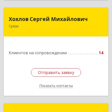
Хохлов Сергей Михайлович
Хохлов Сергей Михайлович
Грязи
399059, Россия, Липецкая обл., г.Грязи,
ул.Рублева, д.31
Подробнее
Клиентов на сопровождении
14
Отправить заявку
Отправить заявку
Показать контакты
Назад
1С:Франчайзинг. БухСервис