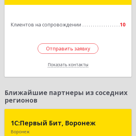
Подробнее
Клиентов на сопровождении
10
Отправить заявку
Отправить заявку
Показать контакты
Назад
Ближайшие партнеры из соседних
регионов
1С:Первый Бит, Воронеж
1С:Первый Бит, Воронеж
Воронеж
394006, Воронежская обл, Воронеж г, 20-летия