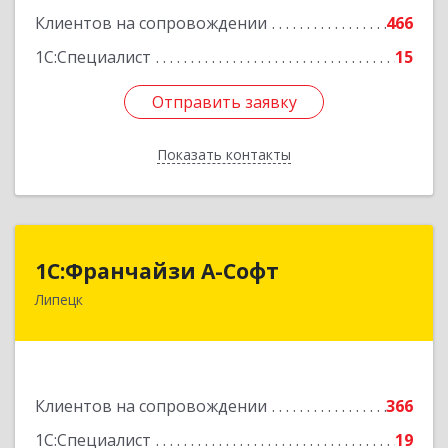
Клиентов на сопровождении
466
Подробнее
1С:Специалист
15
Отправить заявку
Отправить заявку
Показать контакты
Назад
1С:Франчайзи А-Софт
1С:Франчайзи А-Софт
Липецк
398059, Липецкая обл, Липецк г, Фрунзе ул,
дом № 27
Подробнее
Клиентов на сопровождении
366
1С:Специалист
19