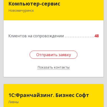
Компьютер-сервис
Новомичуринск
391160, Рязанская обл, Пронский р-н,
Новомичуринск г, Смирягина пр-кт, дом № 27-
46
Подробнее
Клиентов на сопровождении
48
Отправить заявку
Отправить заявку
Показать контакты
Назад
1C:Франчайзинг. Бизнес Софт
1C:Франчайзинг. Бизнес Софт
Ливны
303851, Орловская обл, Ливны г, Гайдара ул,