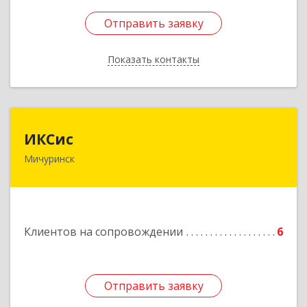
Отправить заявку
Отправить заявку
Показать контакты
Назад
ИКСис
ИКСис
Мичуринск
393761, Тамбовская обл, Мичуринск г,
Набережная ул, дом № 275
Подробнее
Клиентов на сопровождении
6
Отправить заявку
Отправить заявку