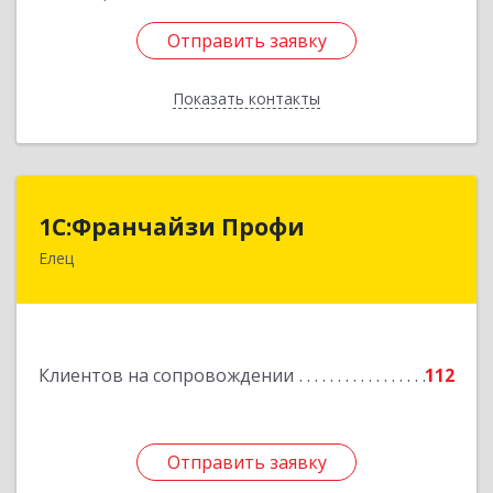
Отправить заявку
Отправить заявку
Показать контакты
Назад
1С:Франчайзи Профи
1С:Франчайзи Профи
Елец
399784, Липецкая обл, Елец г, Гагарина ул,
Здание № 3а
Подробнее
Клиентов на сопровождении
112
Отправить заявку
Отправить заявку