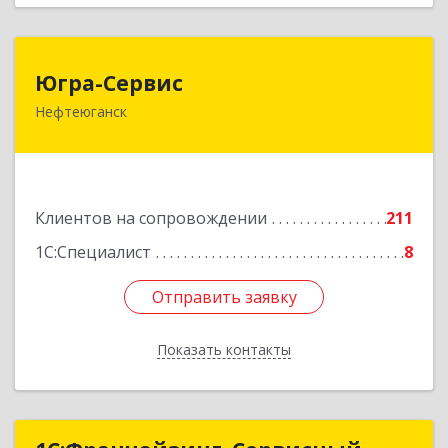
Югра-Сервис
Югра-Сервис
Нефтеюганск
628303, Ханты-Мансийский Автономный округ
- Югра АО, Нефтеюганск г, 6-й мкр, дом № 3,
кв.175
Подробнее
Клиентов на сопровождении
211
1С:Специалист
8
Отправить заявку
Отправить заявку
Показать контакты
Назад