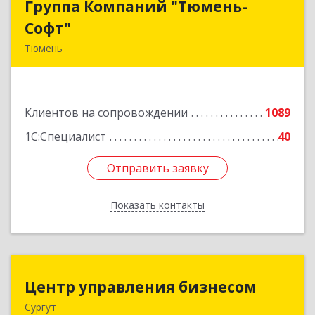
Группа Компаний "Тюмень-
Группа Компаний "Тюмень-
Софт"
Софт"
Тюмень
625048, Тюменская обл, Тюмень г, Салтыкова-
Щедрина ул, дом № 44/4
Клиентов на сопровождении
1089
Подробнее
1С:Специалист
40
Отправить заявку
Отправить заявку
Показать контакты
Назад
Центр управления бизнесом
Центр управления бизнесом
Сургут
628403, Ханты-Мансийский Автономный округ