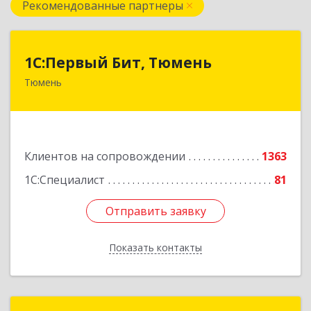
Рекомендованные партнеры
1С:Первый Бит, Тюмень
1С:Первый Бит, Тюмень
Тюмень
625000, Тюменская обл, Тюмень г, Республики
ул, дом № 61, оф.712
Подробнее
Клиентов на сопровождении
1363
1С:Специалист
81
Отправить заявку
Отправить заявку
Показать контакты
Назад