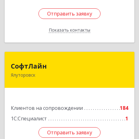
Отправить заявку
Отправить заявку
Показать контакты
Назад
СофтЛайн
СофтЛайн
Ялуторовск
627010, Тюменская обл, Ялуторовский р-н,
Ялуторовск г, Ленина ул, дом № 28
Подробнее
Клиентов на сопровождении
184
1С:Специалист
1
Отправить заявку
Отправить заявку