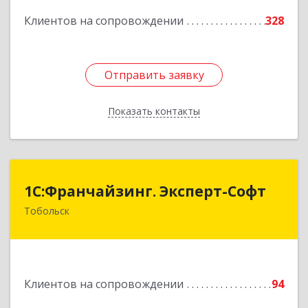
Подробнее
Клиентов на сопровождении
328
Отправить заявку
Отправить заявку
Показать контакты
Назад
1С:Франчайзинг. Эксперт-Софт
1С:Франчайзинг. Эксперт-Софт
Тобольск
626150, Тюменская обл, Тобольск г, 7-й мкр,
дом № 39, пом.8
Подробнее
Клиентов на сопровождении
94