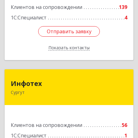
Клиентов на сопровождении
139
1С:Специалист
4
Отправить заявку
Отправить заявку
Показать контакты
Назад
Инфотех
Инфотех
Сургут
628400, Ханты-Мансийский Автономный округ
- Югра АО, Сургут г, Быстринская ул, дом № 8
Подробнее
Клиентов на сопровождении
56
1С:Специалист
1