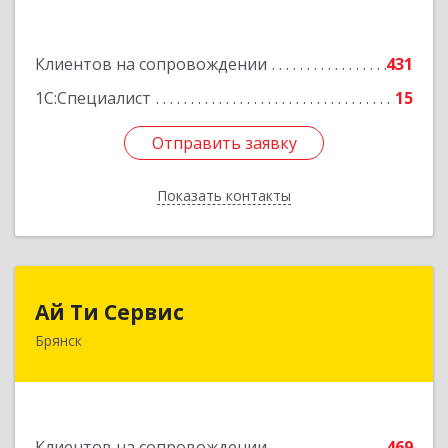
Подробнее
Клиентов на сопровождении
431
1С:Специалист
15
Отправить заявку
Отправить заявку
Показать контакты
Назад
Ай Ти Сервис
Ай Ти Сервис
Брянск
241035, Брянская обл, Брянск г, Брянской
Пролетарской Дивизии ул, дом № 9
Подробнее
Клиентов на сопровождении
469