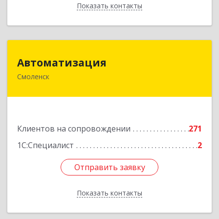
Показать контакты
Назад
Автоматизация
Автоматизация
Смоленск
214019, Смоленская обл, Смоленск г, Марии
Октябрьской ул, дом № 16, оф.107
Подробнее
Клиентов на сопровождении
271
1С:Специалист
2
Отправить заявку
Отправить заявку
Показать контакты
Назад