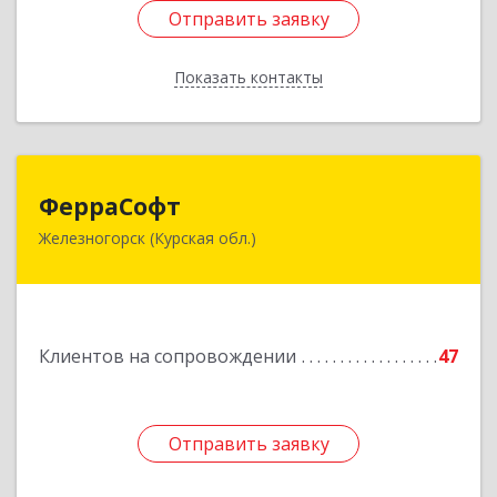
Отправить заявку
Отправить заявку
Показать контакты
Назад
ФерраСофт
ФерраСофт
Железногорск (Курская обл.)
307179, Курская обл, Железногорск г, Ленина ул,
дом № 92, корпус 1, оф.2-34
Подробнее
Клиентов на сопровождении
47
Отправить заявку
Отправить заявку