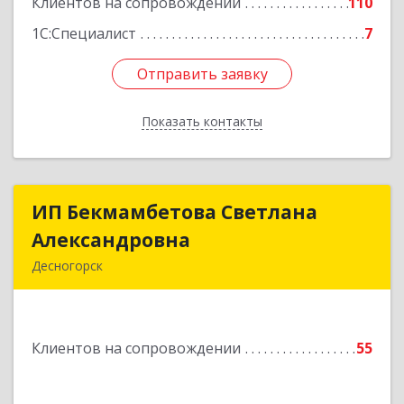
Клиентов на сопровождении
110
1С:Специалист
7
Отправить заявку
Отправить заявку
Показать контакты
Назад
ИП Бекмамбетова Светлана
ИП Бекмамбетова Светлана
Александровна
Александровна
Десногорск
216400, Смоленская обл, Десногорск г, 4-й мкр,
дом № 7, кв.11
Клиентов на сопровождении
55
Подробнее