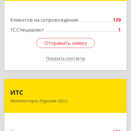
Подробнее
Клиентов на сопровождении
139
1С:Специалист
1
Отправить заявку
Отправить заявку
Показать контакты
Назад
ИТС
ИТС
Железногорск (Курская обл.)
307178, Курская обл, Железногорск г,
Димитрова ул, дом № 3, корпус 5, оф.5
Подробнее