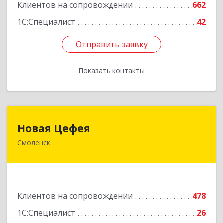
Клиентов на сопровождении
662
1С:Специалист
42
Отправить заявку
Отправить заявку
Показать контакты
Назад
Новая Цефея
Новая Цефея
Смоленск
214018, Смоленская обл, Смоленск г, Раевского
ул, дом № 10
Подробнее
Клиентов на сопровождении
478
1С:Специалист
26