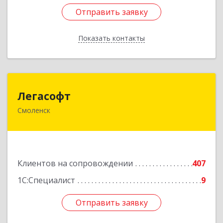
Отправить заявку
Отправить заявку
Показать контакты
Назад
Легасофт
Легасофт
Смоленск
214018, Смоленская обл, Смоленск г, Ново-
Рославльская ул, дом № 13
Подробнее
Клиентов на сопровождении
407
1С:Специалист
9
Отправить заявку
Отправить заявку