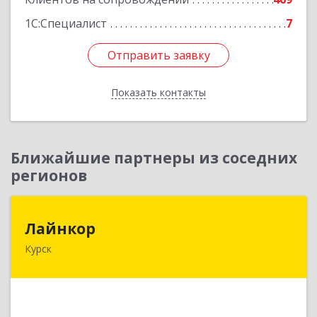
1С:Специалист
7
Отправить заявку
Отправить заявку
Показать контакты
Назад
Ближайшие партнеры из соседних
регионов
Лайнкор
Лайнкор
Курск
305021, Курская обл, Курск г, Победы пр-кт, дом
№ 10, оф.№64
Подробнее