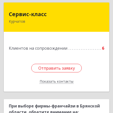
Сервис-класс
Сервис-класс
Курчатов
307251, Курская обл, Курчатовский р-н,
Курчатов г, Коммунистический пр-т, дом № 30,
корпус А
Подробнее
Клиентов на сопровождении
6
Отправить заявку
Отправить заявку
Показать контакты
Назад
При выборе фирмы-франчайзи в Брянской
области, обратите внимание на: