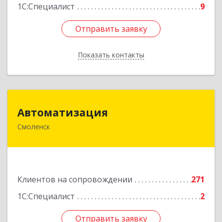
1С:Специалист
9
Отправить заявку
Отправить заявку
Показать контакты
Назад
Автоматизация
Автоматизация
Смоленск
214019, Смоленская обл, Смоленск г, Марии
Октябрьской ул, дом № 16, оф.107
Подробнее
Клиентов на сопровождении
271
1С:Специалист
2
Отправить заявку
Отправить заявку