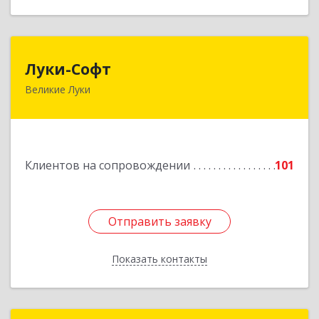
Луки-Софт
Луки-Софт
Великие Луки
182113, Псковская обл, Великие Луки г,
Октябрьский пр-кт, дом № 56А, оф.2
Подробнее
Клиентов на сопровождении
101
Отправить заявку
Отправить заявку
Показать контакты
Назад