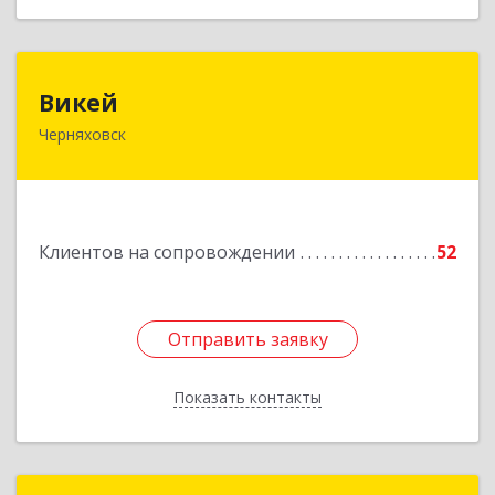
Викей
Викей
Черняховск
238150, Калининградская обл, Черняховский р-
н, Черняховск г, Гагарина ул, дом № 1а
Подробнее
Клиентов на сопровождении
52
Отправить заявку
Отправить заявку
Показать контакты
Назад