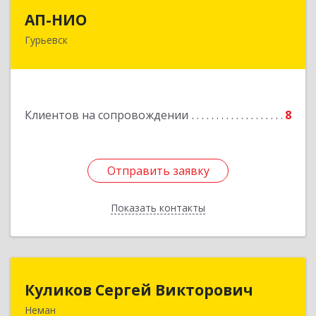
АП-НИО
АП-НИО
Гурьевск
238300 Калининградская обл, Гурьевск г,
Советская ул, дом № 22, кв. № 26
Подробнее
Клиентов на сопровождении
8
Отправить заявку
Отправить заявку
Показать контакты
Назад
Куликов Сергей Викторович
Куликов Сергей Викторович
Неман
238710, Калининградская обл, Неман г,