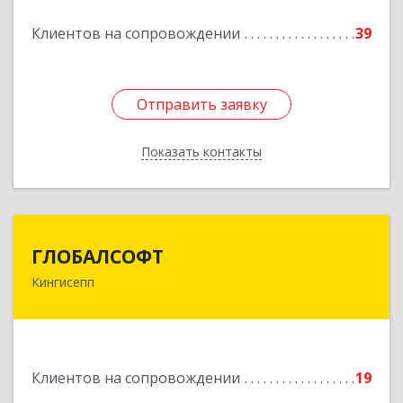
Подробнее
Клиентов на сопровождении
39
Отправить заявку
Отправить заявку
Показать контакты
Назад
ГЛОБАЛСОФТ
ГЛОБАЛСОФТ
Кингисепп
188485, Ленинградская обл, Кингисеппский р-н,
Кингисепп г, Красногвардейская ул, дом № 6/13
Подробнее
Клиентов на сопровождении
19