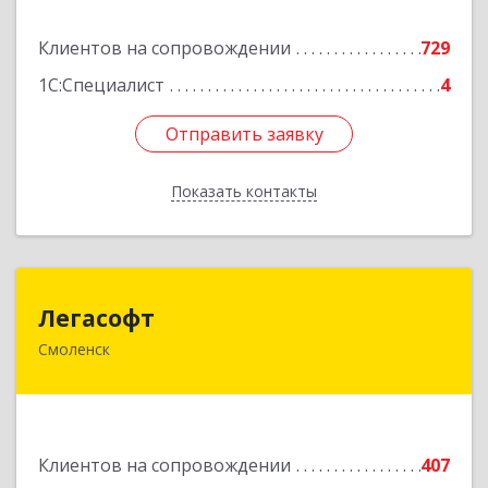
Подробнее
Клиентов на сопровождении
729
1С:Специалист
4
Отправить заявку
Отправить заявку
Показать контакты
Назад
Легасофт
Легасофт
Смоленск
214018, Смоленская обл, Смоленск г, Ново-
Рославльская ул, дом № 13
Подробнее
Клиентов на сопровождении
407