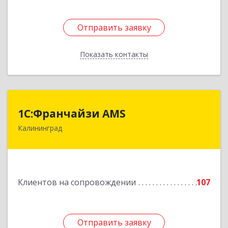
Отправить заявку
Отправить заявку
Показать контакты
Назад
1С:Франчайзи AMS
1С:Франчайзи AMS
Калининград
238325, Калининградская обл, Гурьевский р-н,
Луговое п, Центральная ул, дом № 17
Подробнее
Клиентов на сопровождении
107
Отправить заявку
Отправить заявку