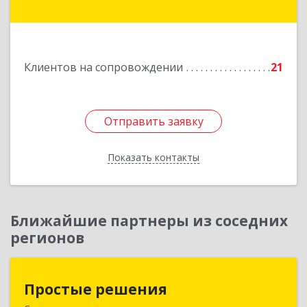
Красноармейская ул, дом № 8, кв.60
Подробнее
Клиентов на сопровождении
21
Отправить заявку
Отправить заявку
Показать контакты
Назад
Ближайшие партнеры из соседних
регионов
Простые решения
Простые решения