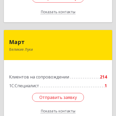
Показать контакты
Назад
Март
Март
Великие Луки
182113, Псковская обл, Великие Луки г,
Ботвина ул, дом № 17 А, пом.1003
Подробнее
Клиентов на сопровождении
214
1С:Специалист
1
Отправить заявку
Отправить заявку
Показать контакты
Назад