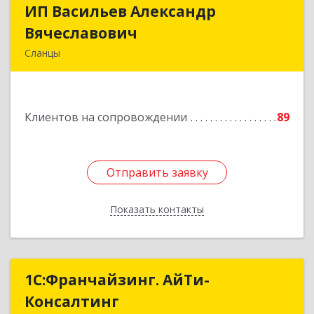
ИП Васильев Александр
ИП Васильев Александр
Вячеславович
Вячеславович
Сланцы
Ленинградская обл, Сланцы г, Спортивная ул,
дом № 2
Клиентов на сопровождении
89
Подробнее
Отправить заявку
Отправить заявку
Показать контакты
Назад
1С:Франчайзинг. АйТи-
1С:Франчайзинг. АйТи-
Консалтинг
Консалтинг