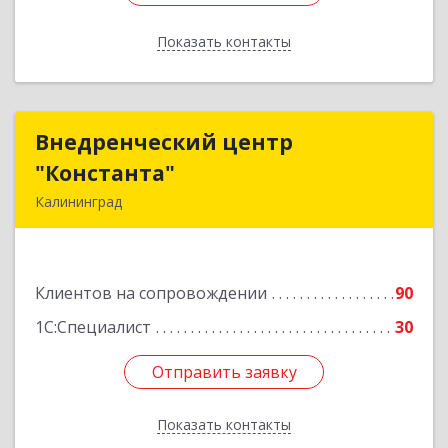
Показать контакты
Назад
Внедренческий центр
Внедренческий центр
"Константа"
"Константа"
Калининград
236006, Калининградская обл, Калининград г,
К.Маркса ул, дом № 18, оф.701
Клиентов на сопровождении
90
Подробнее
1С:Специалист
30
Отправить заявку
Отправить заявку
Показать контакты
Назад