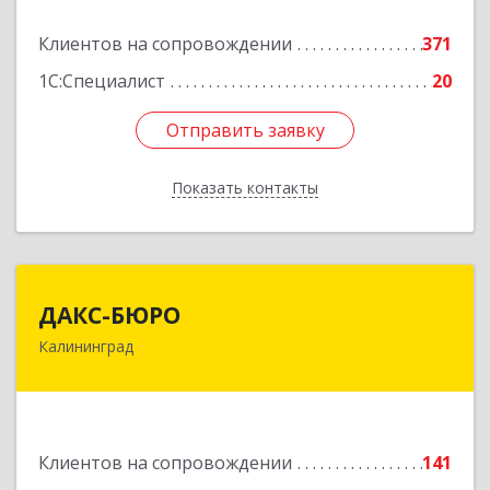
Подробнее
Клиентов на сопровождении
371
1С:Специалист
20
Отправить заявку
Отправить заявку
Показать контакты
Назад
ДАКС-БЮРО
ДАКС-БЮРО
Калининград
236006, Калининградская обл, Калининград г,
Маршала Баграмяна ул, дом № 36, оф.V, VII
Подробнее
Клиентов на сопровождении
141