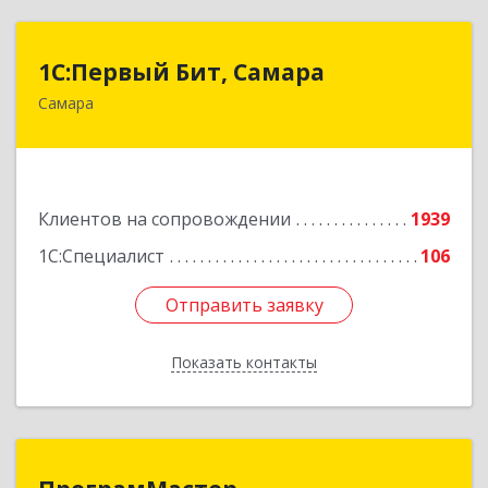
1С:Первый Бит, Самара
1С:Первый Бит, Самара
Самара
443013, Самарская обл, Самара г, Дачная ул,
дом № 24, пом.2/25
Подробнее
Клиентов на сопровождении
1939
1С:Специалист
106
Отправить заявку
Отправить заявку
Показать контакты
Назад
ПрограмМастер