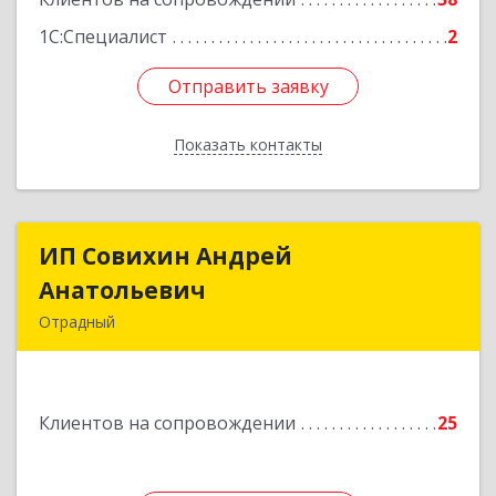
1С:Специалист
2
Отправить заявку
Отправить заявку
Показать контакты
Назад
ИП Совихин Андрей
ИП Совихин Андрей
Анатольевич
Анатольевич
Отрадный
446300, Самарская обл, Отрадный г, Ленина ул,
дом № 3, кв.85
Клиентов на сопровождении
25
Подробнее