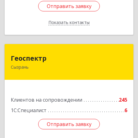
Отправить заявку
Отправить заявку
Показать контакты
Назад
Геоспектр
Геоспектр
Сызрань
446001, Самарская обл, Сызрань г, Кирова ул,
дом № 46
Подробнее
Клиентов на сопровождении
245
1С:Специалист
6
Отправить заявку
Отправить заявку