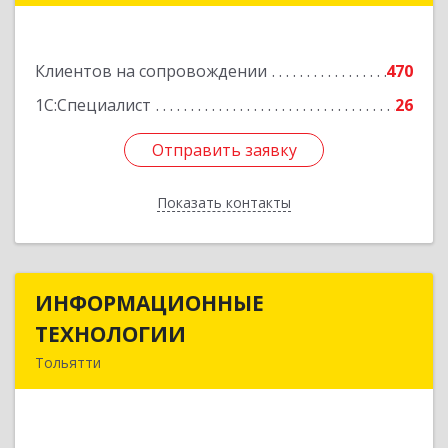
Подробнее
Клиентов на сопровождении
470
1С:Специалист
26
Отправить заявку
Отправить заявку
Показать контакты
Назад
ИНФОРМАЦИОННЫЕ
ИНФОРМАЦИОННЫЕ
ТЕХНОЛОГИИ
ТЕХНОЛОГИИ
Тольятти
445043, Самарская обл, Тольятти г, Южное ш,
дом № 161, корпус 2.1, оф.309А