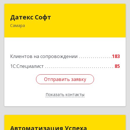
Датекс Софт
Датекс Софт
Самара
443070, Самарская обл, Самара г, Партизанская
ул, дом № 86, оф.723
Подробнее
Клиентов на сопровождении
183
1С:Специалист
85
Отправить заявку
Отправить заявку
Показать контакты
Назад
Автоматизация Успеха
Автоматизация Успеха