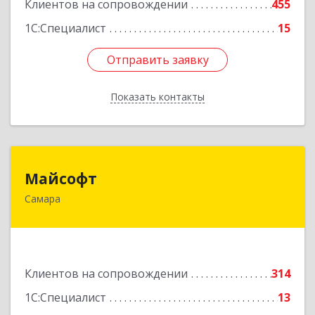
Клиентов на сопровождении
455
Подробнее
1С:Специалист
15
Отправить заявку
Отправить заявку
Показать контакты
Назад
Майсофт
Майсофт
Самара
443076, Самарская обл, Самара г, Партизанская
ул, дом № 177А, ком.1,2,3,4,5
Подробнее
Клиентов на сопровождении
314
1С:Специалист
13