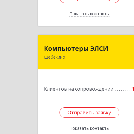
Показать контакты
Назад
Компьютеры ЭЛС
Компьютеры ЭЛСИ
Шебекино
309290, Белгородская обл, Шебекино
ул.Ленина , д.1
Подробне
Клиентов на сопровождении
Отправить заявку
Отправить заявку
Показать контакты
Назад