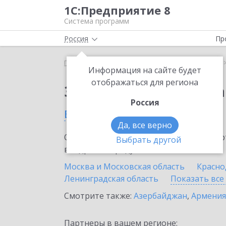
1С:Предприятие 8
Система программ
Россия
Пр
Главная
Сервисы ИТС
1С:Статус самозанятого
Информация на сайте будет
отображаться для региона
Заказать 1С:Статус с
Россия
в России
Да, все верно
Ознакомьтесь с информационными карт
Выбрать другой
внедрение продукта.
Москва и Московская область
Красно
Ленинградская область
Показать все
Смотрите также:
Азербайджан
,
Армения
Партнеры в вашем регионе: