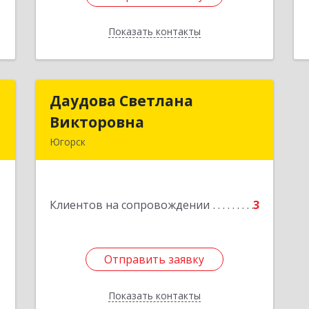
Показать контакты
Назад
И
Даудова Светлана
Даудова Светлана
Викторовна
Викторовна
,
Югорск
2
Подробнее
е
1
Клиентов на сопровождении
3
Отправить заявку
Отправить заявку
Показать контакты
Назад