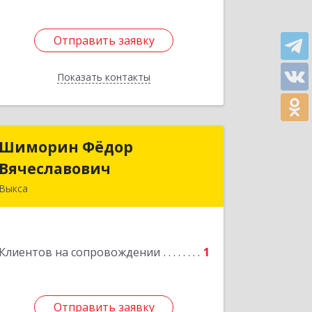
Отправить заявку
Отправить заявку
Показать контакты
Назад
Шиморин Фёдор
Шиморин Фёдор
Вячеславович
Вячеславович
Выкса
Подробнее
Клиентов на сопровождении
1
Отправить заявку
Отправить заявку