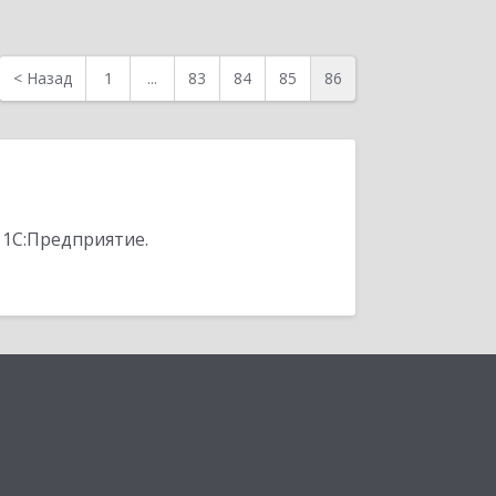
<
Назад
1
...
83
84
85
86
 1С:Предприятие.