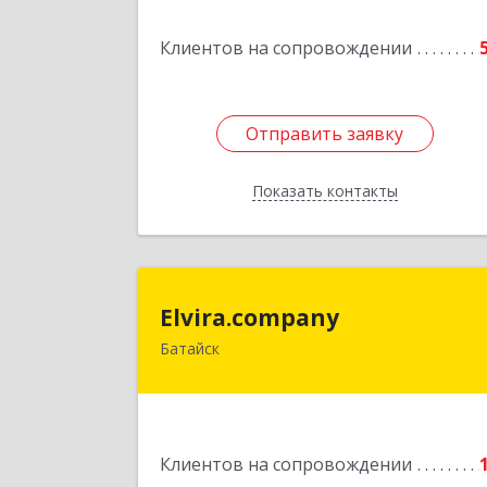
Клиентов на сопровождении
Подробне
Отправить заявку
Отправить заявку
Показать контакты
Назад
Elvira.compan
Elvira.company
Батайск
Подробне
Клиентов на сопровождении