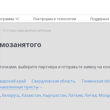
ограммы 1С
Платформа и технологии
Поддержка 
1С:Статус самозанятого в России
амозанятого
очками, выберите партнёра и отправьте заявку на ко
дарский край
Свердловская область
Тюменская об
 населенные
пункты
,
Беларусь
,
Казахстан
,
Кыргызстан
,
Латвия
,
Литва
,
Молд