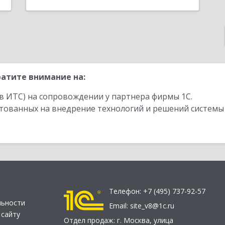
атите внимание на:
в ИТС) на сопровождении у партнера фирмы 1С.
стованных на внедрение технологий и решений системы
Телефон:
+7 (495) 737-92-57
льности
Email:
site_v8@1c.ru
 сайту
Отдел продаж:
г. Москва
,
улица