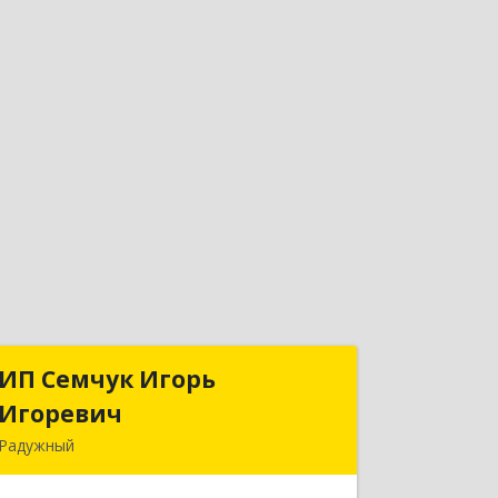
ИП Семчук Игорь
ИП Семчук Игорь
Игоревич
Игоревич
Радужный
628464, ХМАО-Югра, г. Радужный, 1
мкн., строение 43