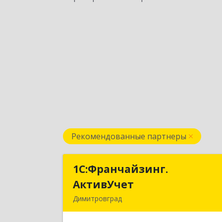
Рекомендованные партнеры
1С:Франчайзинг.
1С:Франчайзинг
АктивУчет
АктивУче
Димитровград
433505, Ульяновская обл., г
Димитровград, ул. Западная, д. 34 - 1