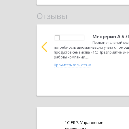
Отзывы
в.бух
Мещерин А.Б.
о обращения стала
Первоначальной це
рения программных
потребность автоматизации учета с пом
аботка под особенности
продуктов семейства «1С: Предприятие 8» 
работы компании....
Прочитать весь отзыв
1С:ERP. Управление
холдингом