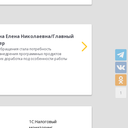
а Елена Николаевна/Главный
М
П
ер
потребность автоматиз
бращения стала потребность
продуктов семейства «1
 внедрения программных продуктов
работы компании....
 их доработка под особенности работы
Прочитать весь отзыв
1
1С:Налоговый
мониторинг