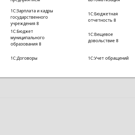
1С:Зарплата и кадры
1С:Бюджетная
государственного
отчетность 8
учреждения 8
1С:Бюджет
1С:Вещевое
муниципального
довольствие 8
образования 8
1С:Договоры
1С:Учет обращений