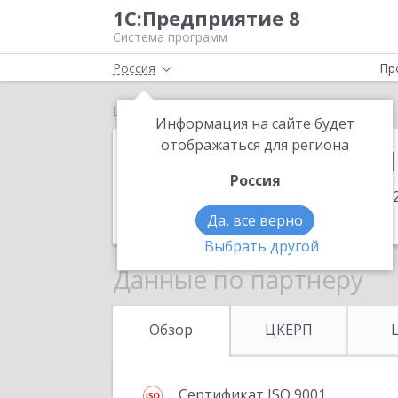
1С:Предприятие 8
Система программ
Россия
Пр
Главная
1С:Франчайзи Виктория
Информация на сайте будет
1С:Франчайзи
отображаться для региона
Россия
Адрес:
111020, Москва г, Синичкина 2
Телефон:
(495) 786-2146
Да, все верно
Выбрать другой
Данные по партнеру
Обзор
ЦКЕРП
Сертификат ISO 9001