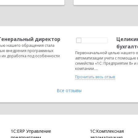
/Генеральный директор
Целикин
лью нашего обращения стала
бухгалт
ощью внедрения программных
Первоначальной целью нашего о
и их доработка под особенности
автоматизации учета с помощью
семейства «1С: Предприятие 8» и
компании....
Прочитать весь отзыв
Все отзывы
1С:ERP Управление
1С:Комплексная
предприятием
автоматизация