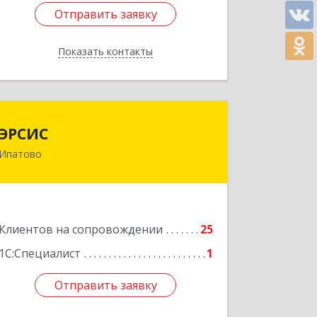
Отправить заявку
Отправить заявку
Показать контакты
Назад
ЭРСИС
ЭРСИС
Ипатово
356630, Ставропольский край,
Ипатово г, Гагарина ул, дом № 38
Подробнее
Клиентов на сопровождении
25
1С:Специалист
1
Отправить заявку
Отправить заявку