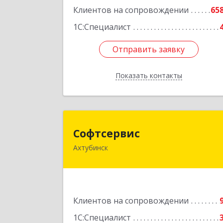
Подробне
Клиентов на сопровождении
65
1С:Специалист
Отправить заявку
Отправить заявку
Показать контакты
Назад
Софтсерви
Софтсервис
Ахтубинск
416500, Астраханская обл
Ахтубинский р-н, Ахтубинск г, Ленин
ул, дом № 5
Подробне
Клиентов на сопровождении
1С:Специалист