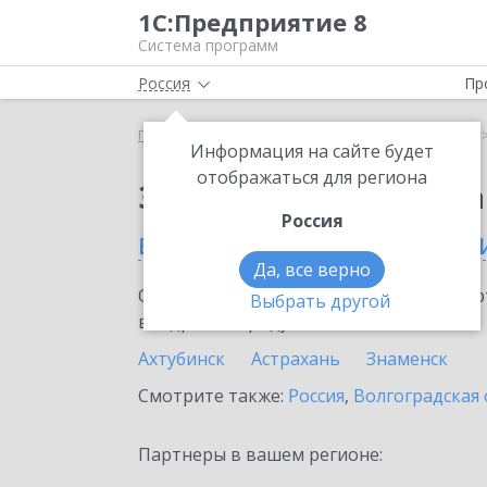
1С:Предприятие 8
Система программ
Россия
Пр
Главная
Сервисы ИТС
1С:Статус самозанятого
Информация на сайте будет
отображаться для региона
Заказать 1С:Статус с
Россия
в Астраханской област
Да, все верно
Ознакомьтесь с информационными карт
Выбрать другой
внедрение продукта.
Ахтубинск
Астрахань
Знаменск
Смотрите также:
Россия
,
Волгоградская 
Партнеры в вашем регионе: