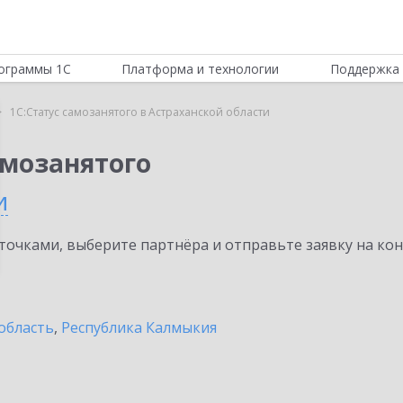
ограммы 1С
Платформа и технологии
Поддержка 
1С:Статус самозанятого в Астраханской области
амозанятого
и
очками, выберите партнёра и отправьте заявку на ко
область
,
Республика Калмыкия