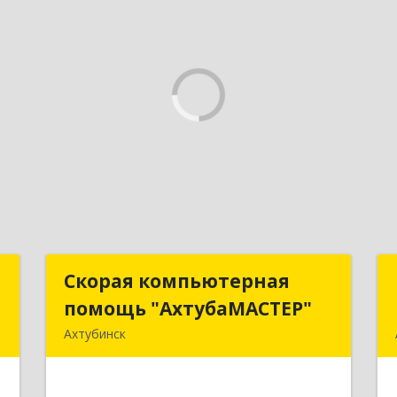
т
Скорая компьютерная
Скорая компьютерная
помощь "АхтубаМАСТЕР"
помощь "АхтубаМАСТЕР"
ь
Ахтубинск
,
416506, Астраханская обл,
1
Ахтубинский р-н, Ахтубинск г,
Буденного ул, дом № 7, кв.30