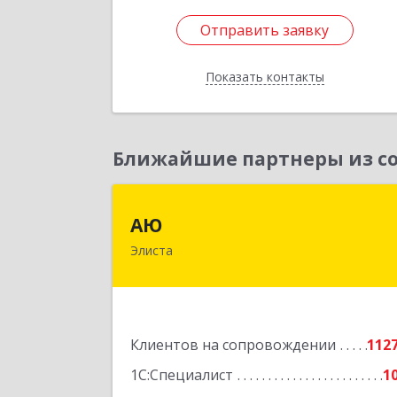
Отправить заявку
Отправить заявку
Показать контакты
Назад
Ближайшие партнеры из со
А
АЮ
Элиста
358009, Калмыкия Респ, Элиста г
А.С.Пушкина ул, дом № 20, оф.40
Подробне
Клиентов на сопровождении
112
1С:Специалист
1