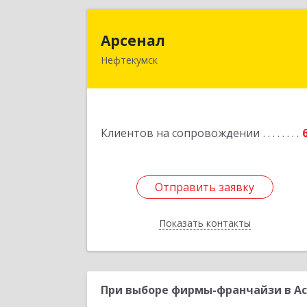
Арсена
Арсенал
Нефтекумск
Ставропольский край, Нефтекумск г
Дзержинского ул, дом № 11
Подробне
Клиентов на сопровождении
Отправить заявку
Отправить заявку
Показать контакты
Назад
При выборе фирмы-франчайзи в Ас