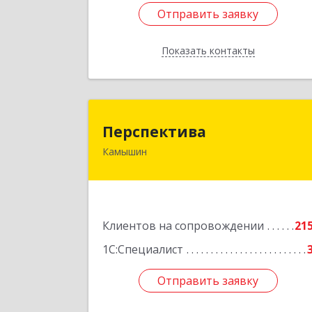
Отправить заявку
Отправить заявку
Показать контакты
Назад
Перспектив
Перспектива
Камышин
403850, Волгоградская обл, Камыши
г, Леонова ул, дом № 2
Подробне
Клиентов на сопровождении
21
1С:Специалист
Отправить заявку
Отправить заявку