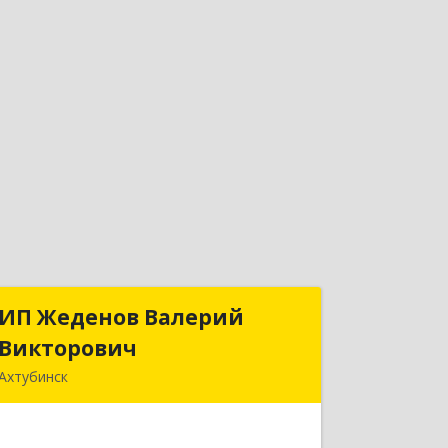
ИП Жеденов Валерий
ИП Жеденов Валерий
Викторович
Викторович
Ахтубинск
416500, Астраханская обл,
Ахтубинский р-н, Ахтубинск г,
Ст.Лаврентьева ул, дом № 2, кв.48