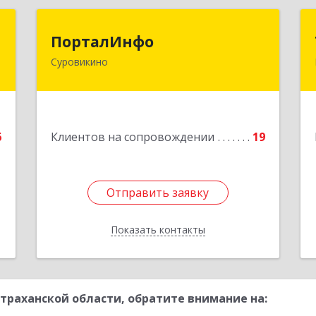
л
ПорталИнфо
ПорталИнфо
Суровикино
,
404414, г.Суровкино Волгоградской
А
обл. ул. 1-й мкр д.21 кв 9
е
Подробнее
6
Клиентов на сопровождении
19
Отправить заявку
Отправить заявку
Показать контакты
Назад
траханской области, обратите внимание на: