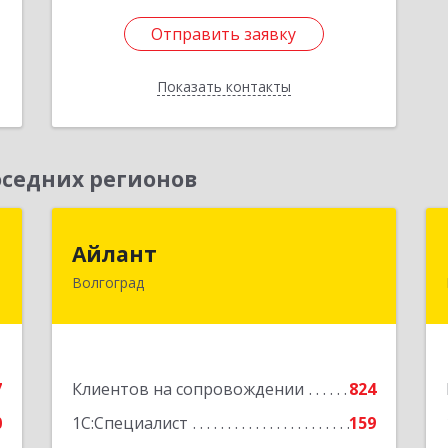
Отправить заявку
Отправить заявку
Показать контакты
Назад
седних регионов
Ю
Айлант
Айлант
Волгоград
,
400001, Волгоградская обл, Волгоград
7
г, им Канунникова ул, дом № 11А
е
Подробнее
7
Клиентов на сопровождении
824
0
1С:Специалист
159