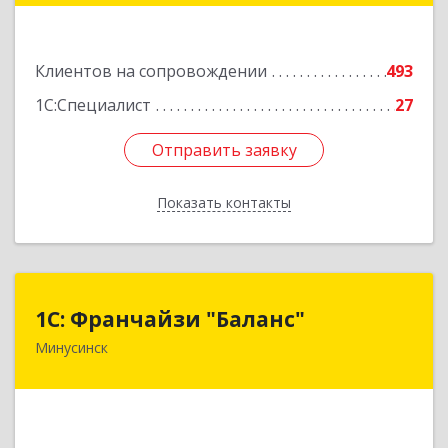
Подробнее
Клиентов на сопровождении
493
1С:Специалист
27
Отправить заявку
Отправить заявку
Показать контакты
Назад
1С: Франчайзи "Баланс"
1С: Франчайзи "Баланс"
Минусинск
662610, Красноярский край, Минусинск г,
Абаканская ул, дом № 43а, пом.14
Подробнее