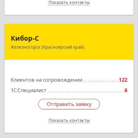
Показать контакты
Назад
Кибор-С
Кибор-С
Железногорск (Красноярский край)
662973, Красноярский край, Железногорск г,
Белорусская ул, дом № 30 Б, пом.16
Подробнее
Клиентов на сопровождении
122
1С:Специалист
6
Отправить заявку
Отправить заявку
Показать контакты
Назад