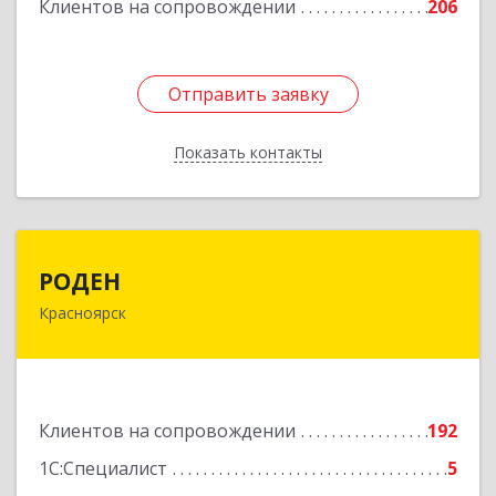
Клиентов на сопровождении
206
Отправить заявку
Отправить заявку
Показать контакты
Назад
РОДЕН
РОДЕН
Красноярск
660064, Красноярский край, Красноярск г, им
Академика Вавилова ул, дом № 1, оф.2-23
Подробнее
Клиентов на сопровождении
192
1С:Специалист
5