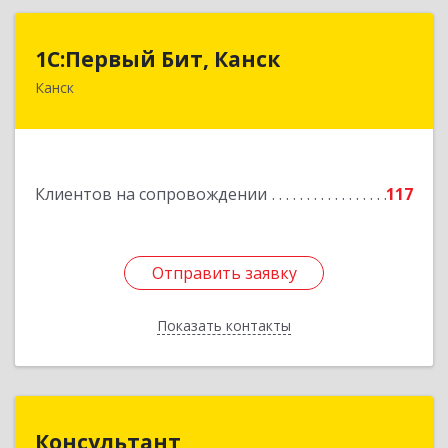
1С:Первый Бит, Канск
1С:Первый Бит, Канск
Канск
663600, Красноярский край, Канск г, 30 лет
ВЛКСМ ул, дом № 20, пом.25
Подробнее
Клиентов на сопровождении
117
Отправить заявку
Отправить заявку
Показать контакты
Назад
Консультант
Консультант