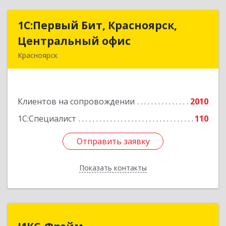
1С:Первый Бит, Красноярск,
1С:Первый Бит, Красноярск,
Центральный офис
Центральный офис
Красноярск
660017, Красноярский край, Красноярск г,
Диктатуры пролетариата ул, дом № 32
Клиентов на сопровождении
2010
Подробнее
1С:Специалист
110
Отправить заявку
Отправить заявку
Показать контакты
Назад
ИКС-Фрэйм