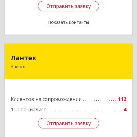
Отправить заявку
Отправить заявку
Показать контакты
Назад
Лантек
Лантек
Ачинск
662153, Красноярский край, Ачинск г,
Декабристов ул, дом № 58
Подробнее
Клиентов на сопровождении
112
1С:Специалист
4
Отправить заявку
Отправить заявку