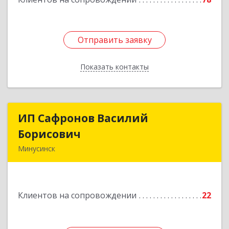
Отправить заявку
Отправить заявку
Показать контакты
Назад
ИП Сафронов Василий
ИП Сафронов Василий
Борисович
Борисович
Минусинск
662608, Красноярский край, Минусинск г,
Пушкина ул, дом № 8, кв.2
Клиентов на сопровождении
22
Подробнее