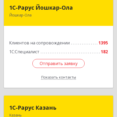
1С-Рарус Йошкар-Ола
1С-Рарус Йошкар-Ола
Йошкар-Ола
424004, Марий Эл Респ, Йошкар-Ола г, Волкова
ул, дом № 68
Подробнее
Клиентов на сопровождении
1395
1С:Специалист
182
Отправить заявку
Отправить заявку
Показать контакты
Назад
1С-Рарус Казань
1С-Рарус Казань
Казань
420088, Татарстан Респ, Казань г, Победы пр-