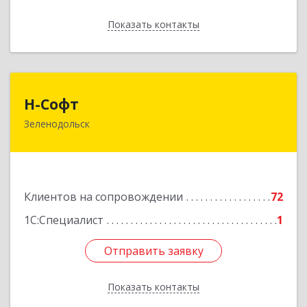
Показать контакты
Назад
Н-Софт
Н-Софт
Зеленодольск
422521, Татарстан Респ (Татарстан),
Зеленодольский р-н, Зеленодольск г,
Универсиады ул, дом № 1
Подробнее
Клиентов на сопровождении
72
1С:Специалист
1
Отправить заявку
Отправить заявку
Показать контакты
Назад