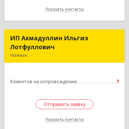
Показать контакты
Назад
ИП Ахмадуллин Ильгиз
ИП Ахмадуллин Ильгиз
Лотфуллович
Лотфуллович
Малмыж
612920, Кировская обл, г.Малмыж, ул.Ленина, 27
оф.1
Клиентов на сопровождении
7
Подробнее
Отправить заявку
Отправить заявку
Показать контакты
Назад