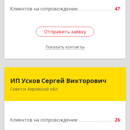
Подробнее
Клиентов на сопровождении
47
Отправить заявку
Отправить заявку
Показать контакты
Назад
ИП Усков Сергей Викторович
ИП Усков Сергей Викторович
Советск Кировской обл.
613340, Кировская обл, Советск г, Дружбы ул,
дом № 29
Подробнее
Клиентов на сопровождении
26