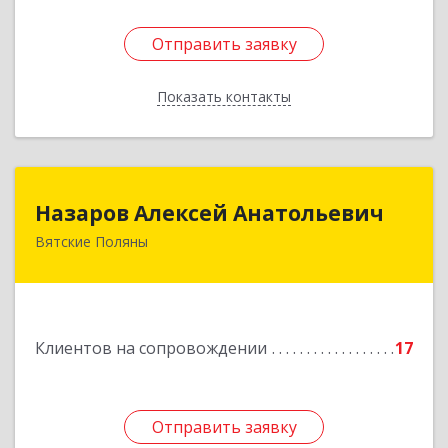
Отправить заявку
Отправить заявку
Показать контакты
Назад
Назаров Алексей Анатольевич
Назаров Алексей Анатольевич
Вятские Поляны
612964,Кировская обл,город Вятские Поляны
г.о.,Вятские Поляны г,Кирова ул,д. 8,кв. 55
Подробнее
Клиентов на сопровождении
17
Отправить заявку
Отправить заявку