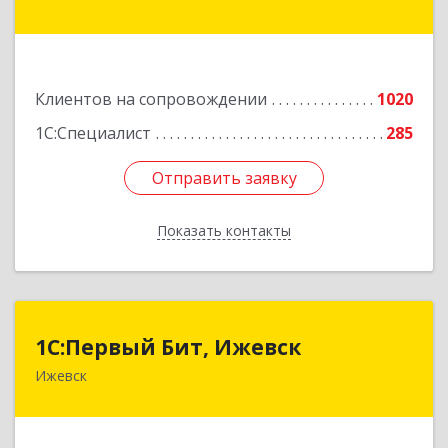
кт, дом № 159
Подробнее
Клиентов на сопровождении
1020
1С:Специалист
285
Отправить заявку
Отправить заявку
Показать контакты
Назад
1С:Первый Бит, Ижевск
1С:Первый Бит, Ижевск
Ижевск
426008, Удмуртская Респ, Ижевск г,
Коммунаров ул, дом № 234