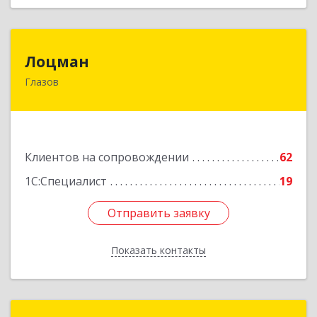
Лоцман
Лоцман
Глазов
427620, Удмуртская Респ, Глазов г, Сибирская
ул, дом № 20
Подробнее
Клиентов на сопровождении
62
1С:Специалист
19
Отправить заявку
Отправить заявку
Показать контакты
Назад