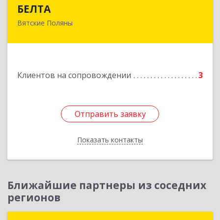
БЕЛТА
БЕЛТА
Вятские Поляны
612960, Кировская обл, Вятские Поляны г,
Тойменка ул, дом № 8Г
Подробнее
Клиентов на сопровождении
3
Отправить заявку
Отправить заявку
Показать контакты
Назад
Ближайшие партнеры из соседних
регионов