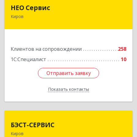
НЕО Сервис
НЕО Сервис
Киров
610045, Кировская обл, Киров г, Ульяновская
ул, дом № 36
Подробнее
Клиентов на сопровождении
258
1С:Специалист
10
Отправить заявку
Отправить заявку
Показать контакты
Назад
БЭСТ-СЕРВИС
БЭСТ-СЕРВИС
Киров
610045, Кировская обл, Киров г, Дмитрия