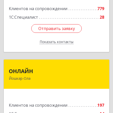
Подробнее
Клиентов на сопровождении
779
1С:Специалист
28
Отправить заявку
Отправить заявку
Показать контакты
Назад
ОНЛАЙН
ОНЛАЙН
Йошкар-Ола
424000, Марий Эл Респ, Йошкар-Ола г,
Комсомольская ул, дом № 132, пом.III
Подробнее
Клиентов на сопровождении
197