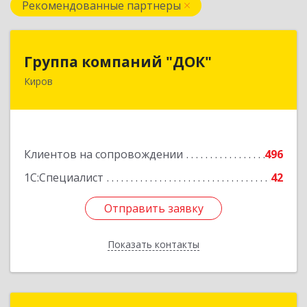
Рекомендованные партнеры
Группа компаний "ДОК"
Группа компаний "ДОК"
Киров
610017, Кировская обл, Киров г, Горького ул,
дом № 17
Подробнее
Клиентов на сопровождении
496
1С:Специалист
42
Отправить заявку
Отправить заявку
Показать контакты
Назад