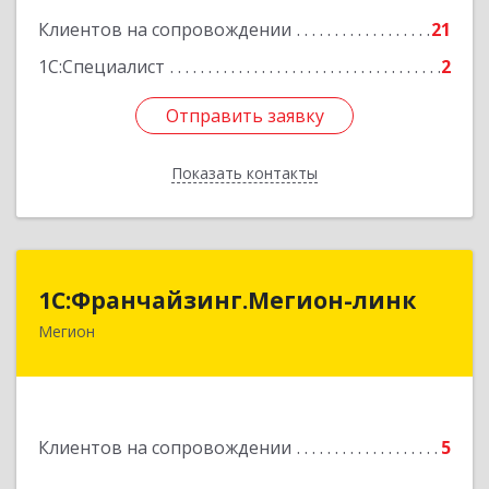
Подробнее
Клиентов на сопровождении
21
1С:Специалист
2
Отправить заявку
Отправить заявку
Показать контакты
Назад
1С:Франчайзинг.Мегион-линк
1С:Франчайзинг.Мегион-линк
Мегион
Подробнее
Клиентов на сопровождении
5