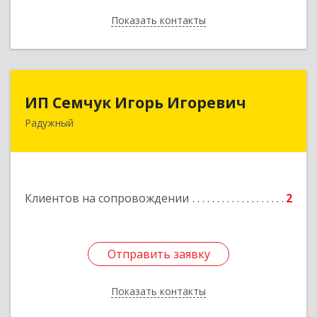
Показать контакты
Назад
ИП Семчук Игорь Игоревич
ИП Семчук Игорь Игоревич
Радужный
628464, ХМАО-Югра, г. Радужный, 1 мкн.,
строение 43
Подробнее
Клиентов на сопровождении
2
Отправить заявку
Отправить заявку
Показать контакты
Назад