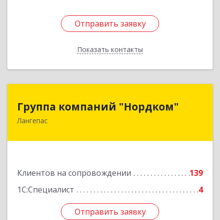
Отправить заявку
Отправить заявку
Показать контакты
Назад
Группа компаний "Нордком"
Группа компаний "Нордком"
Лангепас
628672, Тюменская обл, Лангепас г., Солнечная
ул., дом № 21/1, каб.313
Подробнее
Клиентов на сопровождении
139
1С:Специалист
4
Отправить заявку
Отправить заявку