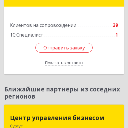
дом № 2, оф.1
Подробнее
Клиентов на сопровождении
39
1С:Специалист
1
Отправить заявку
Отправить заявку
Показать контакты
Назад
Ближайшие партнеры из соседних
регионов
Центр управления бизнесом
Центр управления бизнесом
Сургут
628403, Ханты-Мансийский Автономный округ