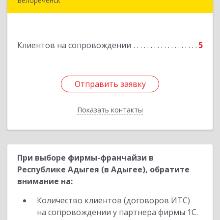
Белореченск
352630, Краснодарский край, Белореченск г,
Луценко ул, дом № 103
Клиентов на сопровождении
5
Подробнее
Отправить заявку
Отправить заявку
Показать контакты
Назад
При выборе фирмы-франчайзи в
Республике Адыгея (в Адыгее), обратите
внимание на:
Количество клиентов (договоров ИТС)
на сопровождении у партнера фирмы 1С.