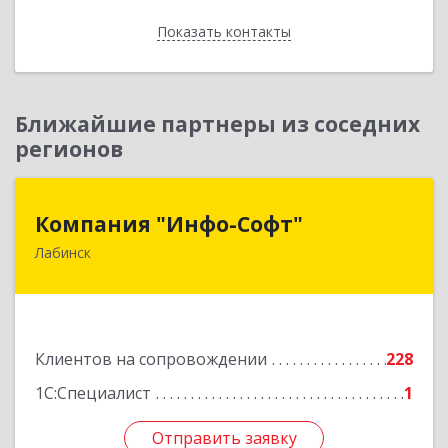
Показать контакты
Назад
Ближайшие партнеры из соседних
регионов
Компания "Инфо-Софт"
Компания "Инфо-Софт"
Лабинск
352500, Краснодарский край, Лабинский р-н,
Лабинск г, Константинова ул, дом № 72
Подробнее
Клиентов на сопровождении
228
1С:Специалист
1
Отправить заявку
Отправить заявку