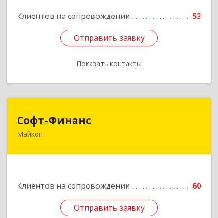
Подробнее
Клиентов на сопровождении
53
Отправить заявку
Отправить заявку
Показать контакты
Назад
Софт-Финанс
Софт-Финанс
Майкоп
385006, Адыгея Респ, Майкоп г, Калинина ул,
дом № 210С
Подробнее
Клиентов на сопровождении
60
Отправить заявку
Отправить заявку