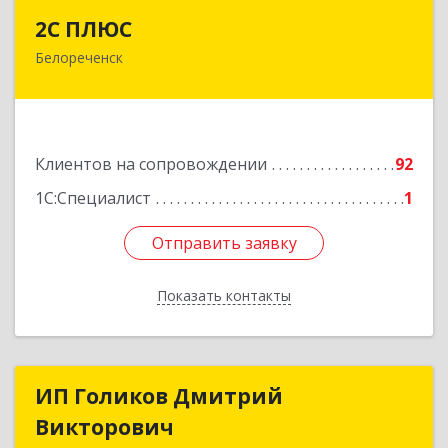
2С ПЛЮС
2С ПЛЮС
Белореченск
352630, Краснодарский край, Белореченский р-
н, Белореченск г, Мира ул, дом № 63
Подробнее
Клиентов на сопровождении
92
1С:Специалист
1
Отправить заявку
Отправить заявку
Показать контакты
Назад
ИП Голиков Дмитрий
ИП Голиков Дмитрий
Викторович
Викторович