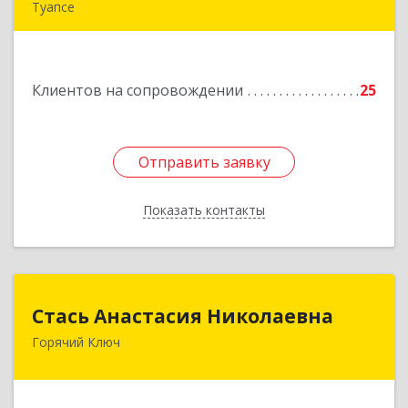
Туапсе
352803, Краснодарский край, Туапсинский р-н,
Туапсе г, Калараша ул, дом № 53, кв.4
Клиентов на сопровождении
25
Подробнее
Отправить заявку
Отправить заявку
Показать контакты
Назад
Стась Анастасия Николаевна
Стась Анастасия Николаевна
Горячий Ключ
353290, г. Горячий Ключ, ул. Ленина, д. 242,
кв.23