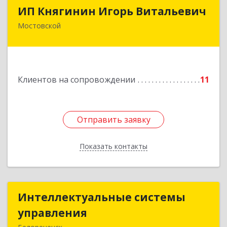
ИП Княгинин Игорь Витальевич
ИП Княгинин Игорь Витальевич
Мостовской
352570, Краснодарский край, Мостовский р-н,
Мостовской пгт, Гоголя ул, дом № 113, кв.3
Подробнее
Клиентов на сопровождении
11
Отправить заявку
Отправить заявку
Показать контакты
Назад
Интеллектуальные системы
Интеллектуальные системы
управления
управления