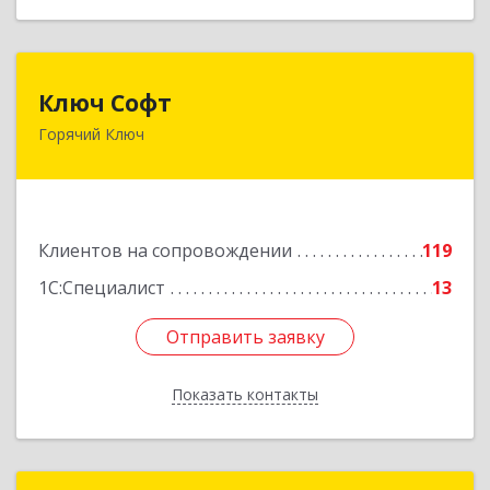
Ключ Софт
Ключ Софт
Горячий Ключ
353287, Краснодарский край, Горячий Ключ г,
Первомайский п, Бендуса ул, дом № 13
Подробнее
Клиентов на сопровождении
119
1С:Специалист
13
Отправить заявку
Отправить заявку
Показать контакты
Назад