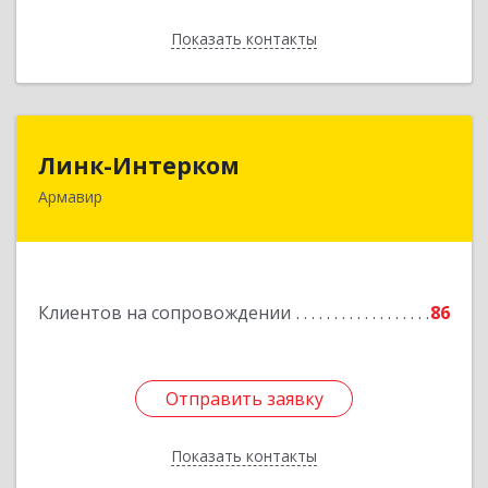
Показать контакты
Назад
Линк-Интерком
Линк-Интерком
Армавир
352930, Краснодарский край, г.о.город
Армавир, Армавир г, Каспарова ул, дом № 19,
пом.3
Подробнее
Клиентов на сопровождении
86
Отправить заявку
Отправить заявку
Показать контакты
Назад