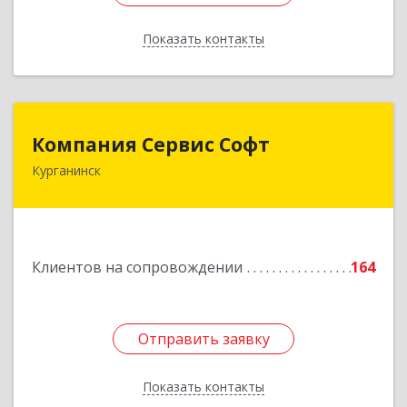
Показать контакты
Назад
Компания Сервис Софт
Компания Сервис Софт
Курганинск
352430, Краснодарский край, Курганинск г,
Розы Люксембург ул, дом № 333
Подробнее
Клиентов на сопровождении
164
Отправить заявку
Отправить заявку
Показать контакты
Назад