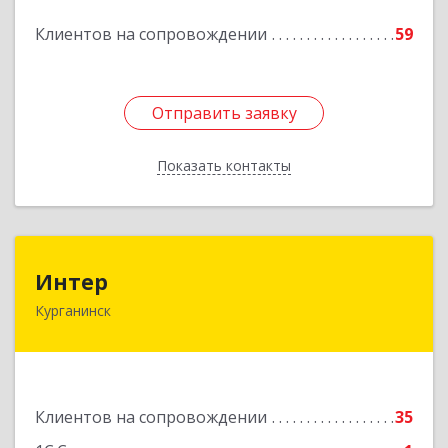
Подробнее
Клиентов на сопровождении
59
Отправить заявку
Отправить заявку
Показать контакты
Назад
Интер
Интер
Курганинск
352430, Краснодарский край, Курганинск г,
Матросова ул, дом № 151
Подробнее
Клиентов на сопровождении
35