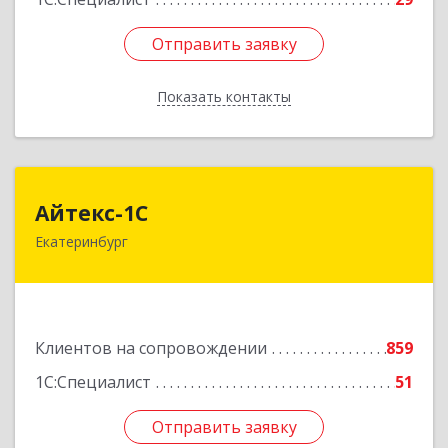
Отправить заявку
Отправить заявку
Показать контакты
Назад
Айтекс-1С
Айтекс-1С
Екатеринбург
620041, Свердловская обл, Екатеринбург г,
Маяковского ул, дом № 25А, оф.1206
Подробнее
Клиентов на сопровождении
859
1С:Специалист
51
Отправить заявку
Отправить заявку