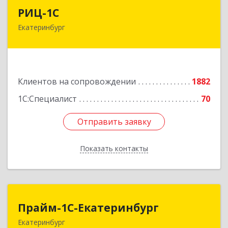
РИЦ-1С
РИЦ-1С
Екатеринбург
620102, Свердловская обл, Екатеринбург г,
Фурманова ул, дом № 124
Подробнее
Клиентов на сопровождении
1882
1С:Специалист
70
Отправить заявку
Отправить заявку
Показать контакты
Назад
Прайм-1С-Екатеринбург
Прайм-1С-Екатеринбург
Екатеринбург
620142, Свердловская обл, Екатеринбург г, 8