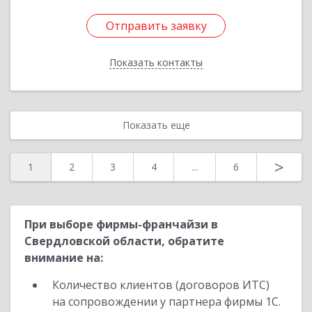
Отправить заявку
Отправить заявку
Показать контакты
Назад
Показать еще
>
1
2
3
4
...
6
При выборе фирмы-франчайзи в
Свердловской области, обратите
внимание на:
Количество клиентов (договоров ИТС)
на сопровождении у партнера фирмы 1С.