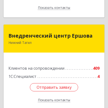
Показать контакты
Назад
Внедренческий центр Ершова
Внедренческий центр Ершова
Нижний Тагил
622030, Свердловская обл, Нижний Тагил г,
Черноисточинское ш, дом № 58А, оф.6
Подробнее
Клиентов на сопровождении
409
1С:Специалист
4
Отправить заявку
Отправить заявку
Показать контакты
Назад