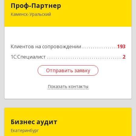
Проф-Партнер
Проф-Партнер
Каменск-Уральский
623406, Свердловская обл, Каменск-Уральский
г, Алюминиевая ул, дом № 38
Подробнее
Клиентов на сопровождении
193
1С:Специалист
2
Отправить заявку
Отправить заявку
Показать контакты
Назад
Бизнес аудит
Бизнес аудит
Екатеринбург
620062, Свердловская обл, Екатеринбург г,