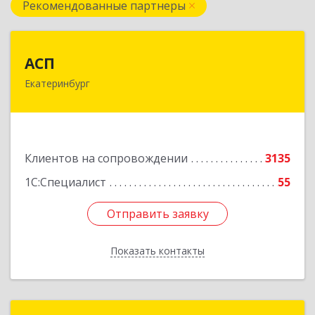
Рекомендованные партнеры
АСП
АСП
Екатеринбург
620075, Свердловская обл, Екатеринбург г,
Карла Либкнехта ул, строение 22, оф.521
Подробнее
Клиентов на сопровождении
3135
1С:Специалист
55
Отправить заявку
Отправить заявку
Показать контакты
Назад