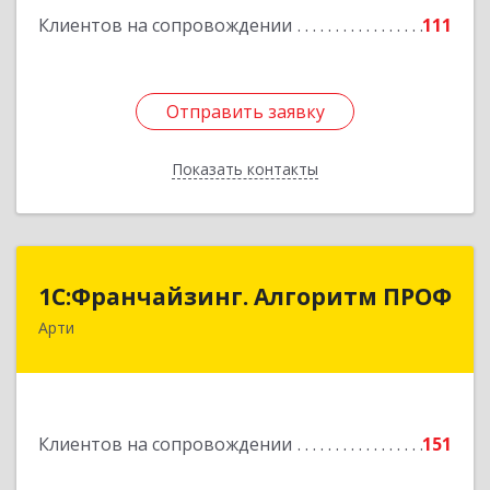
Клиентов на сопровождении
111
Подробнее
Отправить заявку
Отправить заявку
Показать контакты
Назад
1С:Франчайзинг. Алгоритм ПРОФ
1С:Франчайзинг. Алгоритм ПРОФ
Арти
623340, Свердловская обл, Артинский р-н, Арти
рп, Рабочей молодежи ул, дом № 94, оф.3А
Подробнее
Клиентов на сопровождении
151