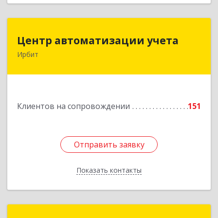
Центр автоматизации учета
Центр автоматизации учета
Ирбит
623854, Свердловская обл, Ирбит г, Маршала
Жукова ул, дом № 3, кв.28
Подробнее
Клиентов на сопровождении
151
Отправить заявку
Отправить заявку
Показать контакты
Назад