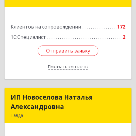
Гагарина ул, дом № 14, оф.908
Подробнее
Клиентов на сопровождении
172
1С:Специалист
2
Отправить заявку
Отправить заявку
Показать контакты
Назад
ИП Новоселова Наталья
ИП Новоселова Наталья
Александровна
Александровна
Тавда
623950, Свердловская обл, Тавда г, 9 Мая ул,
дом № 4