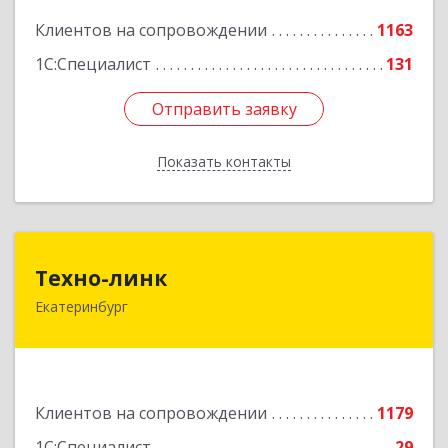
Клиентов на сопровождении
1163
Подробнее
1С:Специалист
131
Отправить заявку
Отправить заявку
Показать контакты
Назад
Техно-линк
Техно-линк
Екатеринбург
620000, Свердловская обл, Екатеринбург г,
Основинская ул, строение 10, оф.1116
Подробнее
Клиентов на сопровождении
1179
1С:Специалист
29