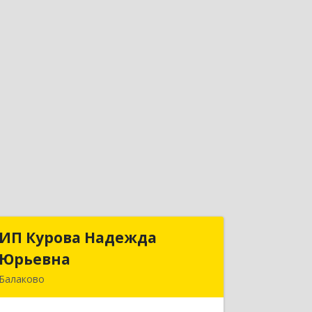
ИП Курова Надежда
ИП Курова Надежда
Юрьевна
Юрьевна
Балаково
413857, Саратовская обл, Балаково г,
Комсомольская ул, дом № 51, кв.81