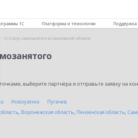
ограммы 1С
Платформа и технологии
Поддержка 
1С:Статус самозанятого в Саратовской области
амозанятого
очками, выберите партнёра и отправьте заявку на ко
во
Новоузенск
Пугачев
область
,
Воронежская область
,
Пензенская область
,
Сам