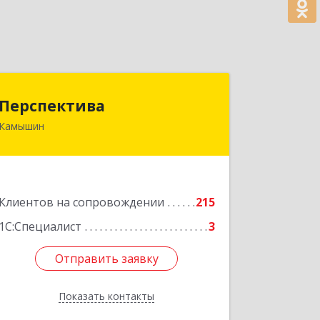
Перспектива
Перспектива
Камышин
403850, Волгоградская обл, Камышин
г, Леонова ул, дом № 26
Подробнее
Клиентов на сопровождении
215
1С:Специалист
3
Отправить заявку
Отправить заявку
Показать контакты
Назад