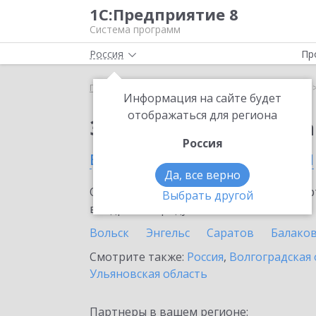
1С:Предприятие 8
Система программ
Россия
Пр
Главная
Сервисы ИТС
1С:Статус самозанятого
Информация на сайте будет
отображаться для региона
Заказать 1С:Статус с
Россия
в Саратовской области
Да, все верно
Ознакомьтесь с информационными карт
Выбрать другой
внедрение продукта.
Вольск
Энгельс
Саратов
Балако
Смотрите также:
Россия
,
Волгоградская 
Ульяновская область
Партнеры в вашем регионе: