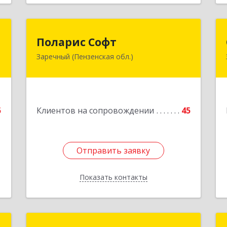
р
Поларис Софт
Поларис Софт
Заречный (Пензенская обл.)
,
442960, Пензенская обл, Заречный г,
,
В.В.Демакова проезд, дом № 5, кв.303
5
Подробнее
е
5
Клиентов на сопровождении
45
1
Отправить заявку
Отправить заявку
Показать контакты
Назад