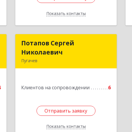
Показать контакты
Назад
п
Потапов Сергей
Потапов Сергей
Николаевич
Николаевич
,
Пугачев
6
413 720, Пугачев,
ул.Топорковская,д.153
е
4
Клиентов на сопровождении
6
Подробнее
Отправить заявку
Отправить заявку
Показать контакты
Назад