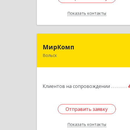
Показать контакты
Назад
МирКом
МирКомп
Вольск
412900, Саратовская обл, Вольск г
Володарского ул, дом № 8
Подробне
Клиентов на сопровождении
Отправить заявку
Отправить заявку
Показать контакты
Назад