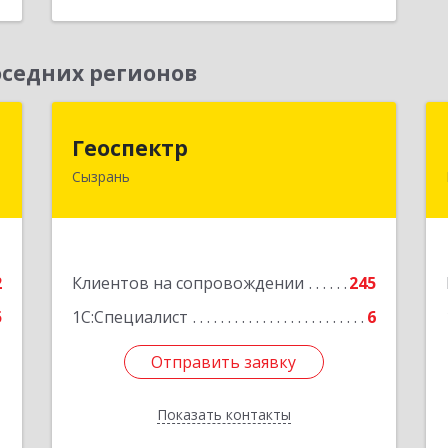
седних регионов
а
Геоспектр
Геоспектр
Сызрань
,
446001, Самарская обл, Сызрань г,
1
Кирова ул, дом № 46
е
Подробнее
2
Клиентов на сопровождении
245
5
1С:Специалист
6
Отправить заявку
Отправить заявку
Показать контакты
Назад