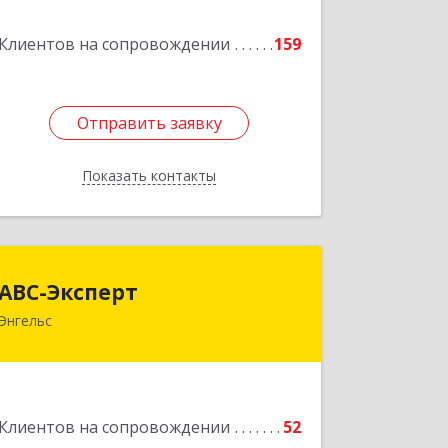
Клиентов на сопровождении
159
Подробнее
Отправить заявку
Отправить заявку
Показать контакты
Назад
АВС-Эксперт
АВС-Эксперт
Энгельс
413105, Саратовская обл, Энгельс г,
Минская ул, дом № 18/1
Подробнее
Клиентов на сопровождении
52