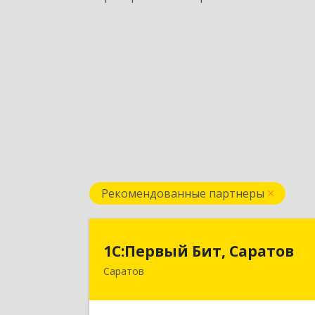
Рекомендованные партнеры
1С:Первый Бит, Сарато
1С:Первый Бит, Саратов
Саратов
410005, Саратовская обл, Саратов г
Астраханская ул, дом № 87, корпус 5