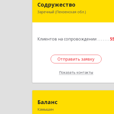
Содружеств
Содружество
Заречный (Пензенская обл.)
442962, Пензенская обл, Заречный г
Промышленная ул, дом № 2
Подробне
Клиентов на сопровождении
5
Отправить заявку
Отправить заявку
Показать контакты
Назад
Балан
Баланс
Камышин
403876, Волгоградская обл, г.о. горо