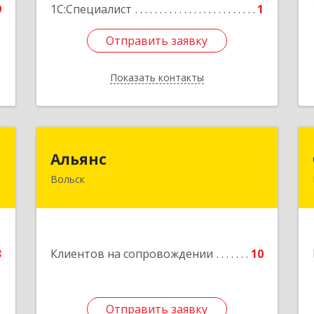
9
1С:Специалист
1
Отправить заявку
Отправить заявку
Показать контакты
Назад
р
Альянс
Альянс
Вольск
,
412900, Саратовская обл, Вольск г,
а
Клочкова ул, дом № 83а
6
Подробнее
е
3
Клиентов на сопровождении
10
Отправить заявку
Отправить заявку