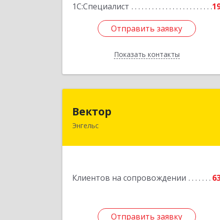
1С:Специалист
1
Отправить заявку
Отправить заявку
Показать контакты
Назад
Векто
Вектор
Энгельс
413107, Саратовская обл, Энгельс г
Трудовая ул, дом № 12/1, квартир
№21
Подробне
Клиентов на сопровождении
6
Отправить заявку
Отправить заявку