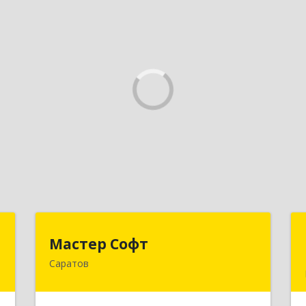
в
Мастер Софт
Мастер Софт
Саратов
,
410012, Саратовская обл, Саратов г,
0
им Вавилова Н.И. ул, дом № 38/114,
кв.628