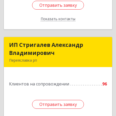
Отправить заявку
Отправить заявку
Показать контакты
Назад
ИП Стригалев Александр
ИП Стригалев Александр
Владимирович
Владимирович
Переяславка рп
682910, Хабаровский край, Имени Лазо р-н,
Переяславка рп, Ленина ул, дом № 30, оф.1
Клиентов на сопровождении
96
Подробнее
Отправить заявку
Отправить заявку