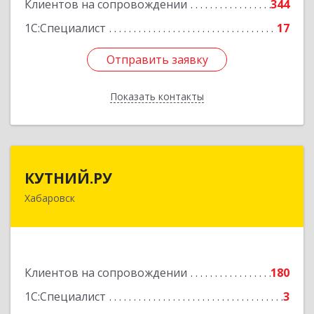
Подробнее
Клиентов на сопровождении
344
1С:Специалист
17
Отправить заявку
Отправить заявку
Показать контакты
Назад
КУТНИЙ.РУ
КУТНИЙ.РУ
Хабаровск
680007, Хабаровский край, Хабаровск г,
Шевчука ул, дом № 42, оф.505
Подробнее
Клиентов на сопровождении
180
1С:Специалист
3