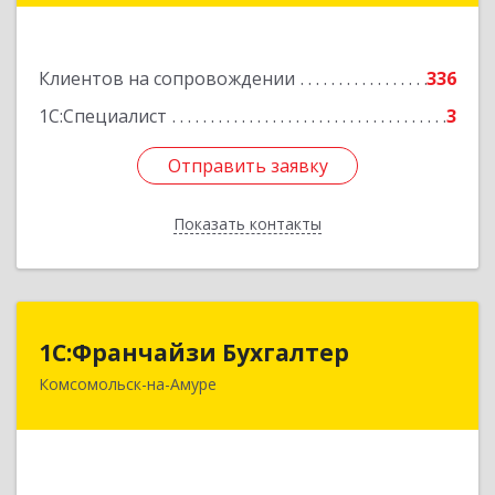
Подробнее
Клиентов на сопровождении
336
1С:Специалист
3
Отправить заявку
Отправить заявку
Показать контакты
Назад
1С:Франчайзи Бухгалтер
1С:Франчайзи Бухгалтер
Комсомольск-на-Амуре
681000, Хабаровский край, Комсомольск-на-
Амуре г, Красногвардейская ул, дом № 14,
оф.202