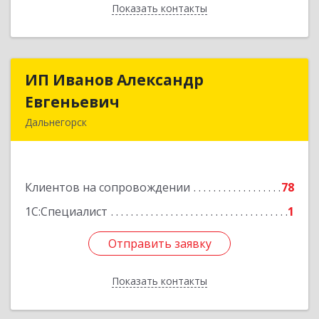
Показать контакты
Назад
ИП Иванов Александр
ИП Иванов Александр
Евгеньевич
Евгеньевич
Дальнегорск
692446, Приморский край, Дальнегорск г,
Инженерная ул, дом № 28, кв.1
Клиентов на сопровождении
78
Подробнее
1С:Специалист
1
Отправить заявку
Отправить заявку
Показать контакты
Назад