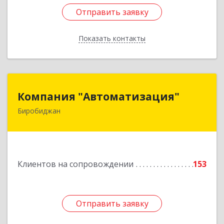
Отправить заявку
Отправить заявку
Показать контакты
Назад
Компания "Автоматизация"
Компания "Автоматизация"
Биробиджан
679016, Еврейская Аобл, Биробиджан г,
Советская ул, дом № 59, кв.3
Подробнее
Клиентов на сопровождении
153
Отправить заявку
Отправить заявку