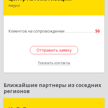
Амурск
682640, Хабаровский край, Амурск г, Мира пр-
кт, дом № 55, оф.2
Подробнее
Клиентов на сопровождении
50
Отправить заявку
Отправить заявку
Показать контакты
Назад
Ближайшие партнеры из соседних
регионов
ИнТеП