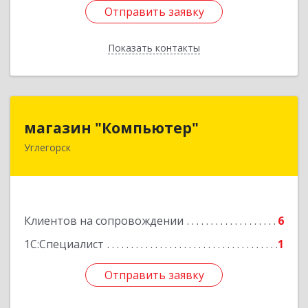
Отправить заявку
Отправить заявку
Показать контакты
Назад
магазин "Компьютер"
магазин "Компьютер"
Углегорск
694920, Сахалинская обл, Углегорский р-н,
Углегорск г, Победы ул, дом № 169, оф.4
Подробнее
Клиентов на сопровождении
6
1С:Специалист
1
Отправить заявку
Отправить заявку