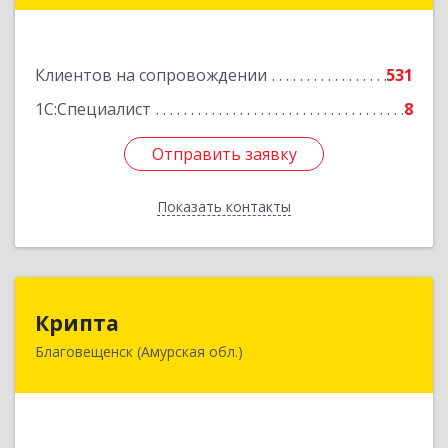
А.О. ул, дом № 4
Подробнее
Клиентов на сопровождении
531
1С:Специалист
8
Отправить заявку
Отправить заявку
Показать контакты
Назад
Крипта
Крипта
Благовещенск (Амурская обл.)
675000, Амурская обл, Благовещенск г,
Амурская ул, дом № 236, оф.7-8
Подробнее