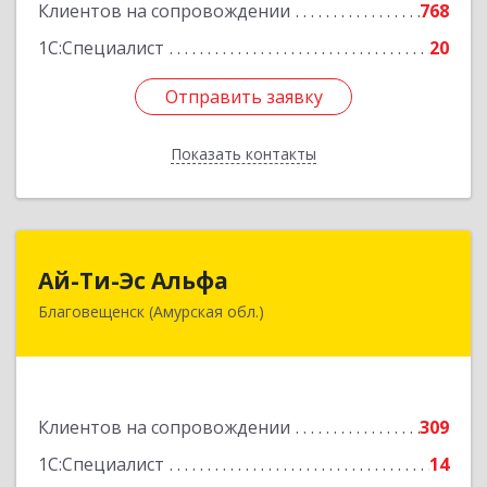
Клиентов на сопровождении
768
1С:Специалист
20
Отправить заявку
Отправить заявку
Показать контакты
Назад
Ай-Ти-Эс Альфа
Ай-Ти-Эс Альфа
Благовещенск (Амурская обл.)
675000, Амурская обл, Благовещенск г, Зейская
ул, дом № 134, оф.515
Подробнее
Клиентов на сопровождении
309
1С:Специалист
14