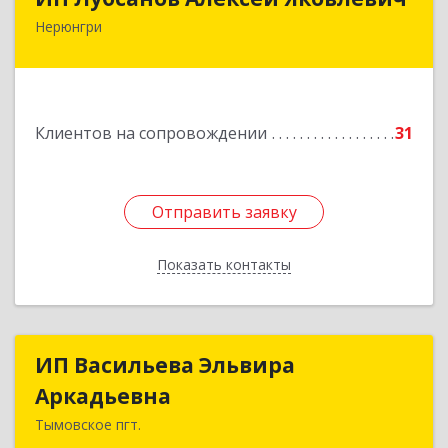
Нерюнгри
675002, Амурская область, г. Благовещенск, ул.
Краснофлотская ,77/1, кв.38
Подробнее
Клиентов на сопровождении
31
Отправить заявку
Отправить заявку
Показать контакты
Назад
ИП Васильева Эльвира
ИП Васильева Эльвира
Аркадьевна
Аркадьевна
Тымовское пгт.
694400, Сахалинская обл, Тымовский р-н,