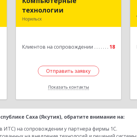
П
Компьютерные
Компьютерные
технологии
технологии
,
Норильск
1
663302, Красноярский край, Норильск
г, Комсомольская ул, дом № 48А, кв.55
е
1
Клиентов на сопровождении
18
Подробнее
Отправить заявку
Отправить заявку
Показать контакты
Назад
публике Саха (Якутия), обратите внимание на:
в ИТС) на сопровождении у партнера фирмы 1С.
стованных на внедрение технологий и решений системы