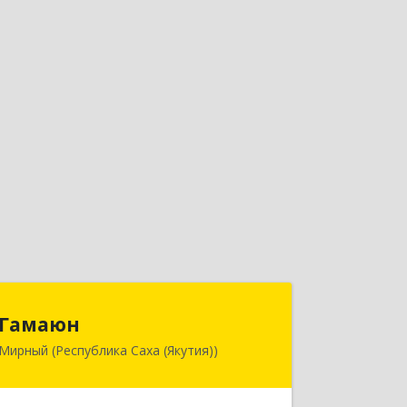
Гамаюн
Гамаюн
Мирный (Республика Саха (Якутия))
678170, Саха /Якутия/ Респ,
Мирнинский у, Мирный г,
Ленинградский пр-кт, дом № 48,