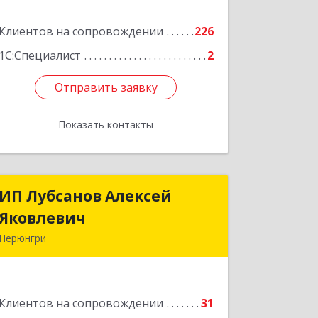
корпус а
Клиентов на сопровождении
226
Подробнее
1С:Специалист
2
Отправить заявку
Отправить заявку
Показать контакты
Назад
ИП Лубсанов Алексей
ИП Лубсанов Алексей
Яковлевич
Яковлевич
Нерюнгри
675002, Амурская область, г.
Благовещенск, ул. Краснофлотская
,77/1, кв.38
Клиентов на сопровождении
31