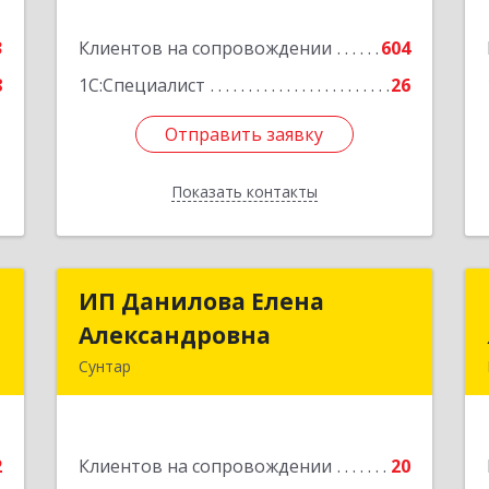
е
Подробнее
3
Клиентов на сопровождении
604
8
1С:Специалист
26
Отправить заявку
Отправить заявку
Показать контакты
Назад
р
ИП Данилова Елена
ИП Данилова Елена
Александровна
Александровна
,
Сунтар
,
1
Подробнее
е
2
Клиентов на сопровождении
20