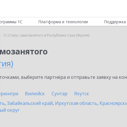
ограммы 1С
Платформа и технологии
Поддержка 
1С:Статус самозанятого в Республике Саха (Якутия)
амозанятого
тия)
очками, выберите партнёра и отправьте заявку на ко
ерюнгри
Вилюйск
Сунтар
Якутск
ть
,
Забайкальский край
,
Иркутская область
,
Красноярск
ый округ