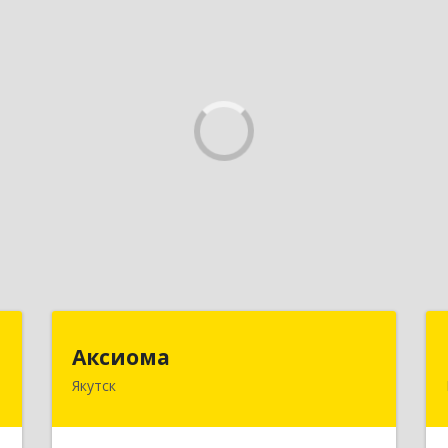
"
Аксиома
Аксиома
Якутск
,
677000, Саха /Якутия/ Респ, Якутск г,
7
Чиряева ул, дом № 1, кв.19