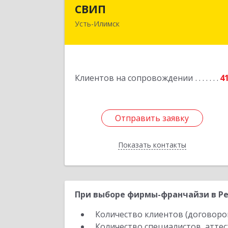
СВИ
СВИП
Усть-Илимск
666685, Иркутская обл, Усть-Илимск г
Энтузиастов ул, дом № 5, оф.
Подробне
Клиентов на сопровождении
4
Отправить заявку
Отправить заявку
Показать контакты
Назад
При выборе фирмы-франчайзи в Рес
Количество клиентов (договоро
Количество специалистов, атте