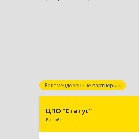
Рекомендованные партнеры
ЦПО "Статус
ЦПО "Статус"
Вилюйск
677000, Саха /Якутия/ Респ, Якутск г
Ленина пр-кт, дом № 1, оф.42