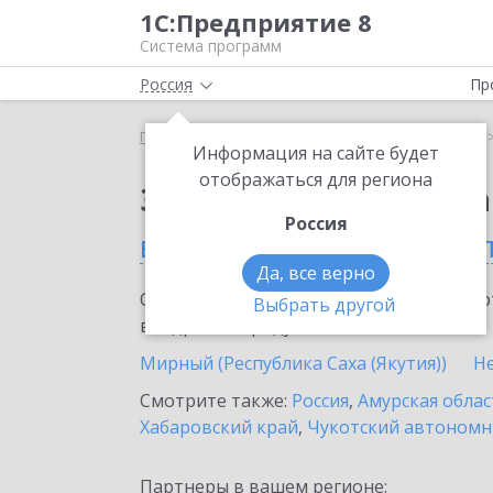
1С:Предприятие 8
Система программ
Россия
Пр
Главная
Сервисы ИТС
1С:Статус самозанятого
Информация на сайте будет
отображаться для региона
Заказать 1С:Статус с
Россия
в Республике Саха (Яку
Да, все верно
Ознакомьтесь с информационными карт
Выбрать другой
внедрение продукта.
Мирный (Республика Саха (Якутия))
Н
Смотрите также:
Россия
,
Амурская облас
Хабаровский край
,
Чукотский автономн
Партнеры в вашем регионе: