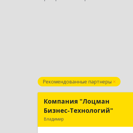
Рекомендованные партнеры
Компания "Лоцман
Компания "Лоцма
Бизнес-Технологий"
Бизнес-Технологий
Владимир
600015, Владимирская обл, Владими
г, Чайковского ул, дом № 40А, оф.2