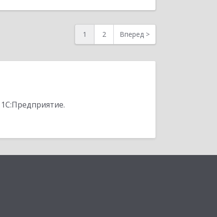
1
2
Вперед
>
 1С:Предприятие.