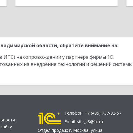
ладимирской области, обратите внимание на:
в ИТС) на сопровождении у партнера фирмы 1С.
стованных на внедрение технологий и решений системы
Телефон:
+7 (495) 737-92-57
льности
Email:
site_v8@1c.ru
 сайту
Отдел продаж:
г. Москва
,
улица