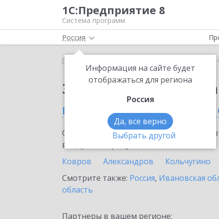
1С:Предприятие 8
Система программ
Россия
Пр
Главная
Сервисы ИТС
1С:Статус самозанятого
Информация на сайте будет
отображаться для региона
Заказать 1С:Статус с
Россия
во Владимирской обла
Да, все верно
Ознакомьтесь с информационными карт
Выбрать другой
внедрение продукта.
Ковров
Александров
Кольчугино
Смотрите также:
Россия
,
Ивановская об
область
Партнеры в вашем регионе: