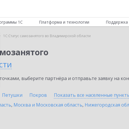
ограммы 1С
Платформа и технологии
Поддержка 
1С:Статус самозанятого во Владимирской области
амозанятого
сти
очками, выберите партнёра и отправьте заявку на ко
Петушки
Покров
Показать все населенные
пункт
ласть
,
Москва и Московская область
,
Нижегородская обл