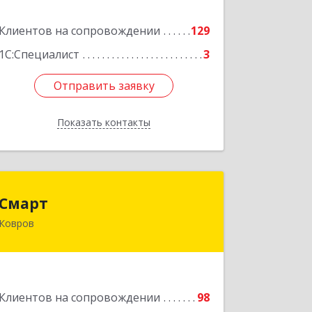
Клиентов на сопровождении
129
Подробнее
1С:Специалист
3
Отправить заявку
Отправить заявку
Показать контакты
Назад
Смарт
Смарт
Ковров
601900, Владимирская обл, Ковров г,
Труда ул, дом № 4, строение 99, оф.42
Подробнее
Клиентов на сопровождении
98