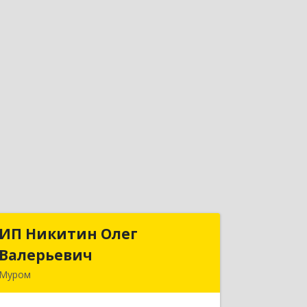
ИП Никитин Олег
ИП Никитин Олег
Валерьевич
Валерьевич
Муром
602267, Владимирская обл, Муром г,
Коммунистическая ул., дом № 36