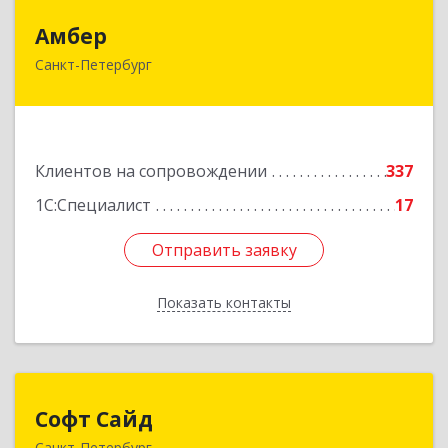
Амбер
Амбер
Санкт-Петербург
191119, Санкт-Петербург г, Правды ул, дом №
16
Подробнее
Клиентов на сопровождении
337
1С:Специалист
17
Отправить заявку
Отправить заявку
Показать контакты
Назад
Софт Сайд
Софт Сайд
Санкт-Петербург