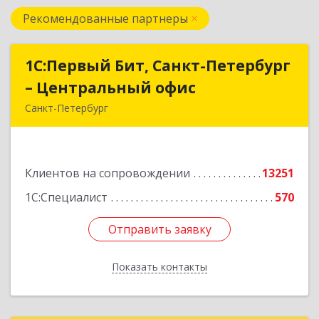
Рекомендованные партнеры
1С:Первый Бит, Санкт-Петербург
1С:Первый Бит, Санкт-Петербург
– Центральный офис
– Центральный офис
Санкт-Петербург
г.Санкт-Петербург, Невский проспект, 10
Подробнее
Клиентов на сопровождении
13251
1С:Специалист
570
Отправить заявку
Отправить заявку
Показать контакты
Назад