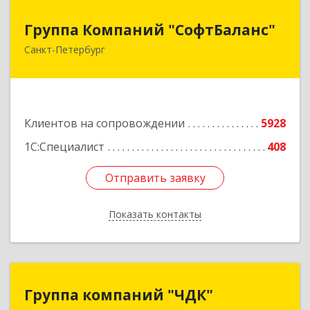
Группа Компаний "СофтБаланс"
Группа Компаний "СофтБаланс"
Санкт-Петербург
195112, Санкт-Петербург г, Заневский пр-кт,
дом № 30, корпус 2, литера А
Подробнее
Клиентов на сопровождении
5928
1С:Специалист
408
Отправить заявку
Отправить заявку
Показать контакты
Назад
Группа компаний "ЧДК"
Группа компаний "ЧДК"